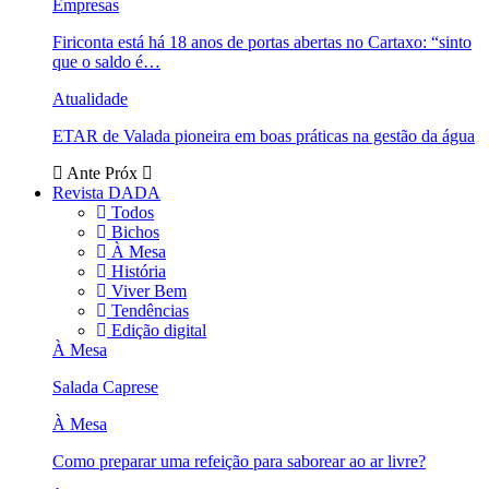
Empresas
Firiconta está há 18 anos de portas abertas no Cartaxo: “sinto
que o saldo é…
Atualidade
ETAR de Valada pioneira em boas práticas na gestão da água
Ante
Próx
Revista DADA
Todos
Bichos
À Mesa
História
Viver Bem
Tendências
Edição digital
À Mesa
Salada Caprese
À Mesa
Como preparar uma refeição para saborear ao ar livre?