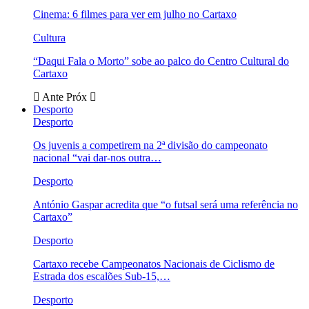
Cinema: 6 filmes para ver em julho no Cartaxo
Cultura
“Daqui Fala o Morto” sobe ao palco do Centro Cultural do
Cartaxo
Ante
Próx
Desporto
Desporto
Os juvenis a competirem na 2ª divisão do campeonato
nacional “vai dar-nos outra…
Desporto
António Gaspar acredita que “o futsal será uma referência no
Cartaxo”
Desporto
Cartaxo recebe Campeonatos Nacionais de Ciclismo de
Estrada dos escalões Sub-15,…
Desporto