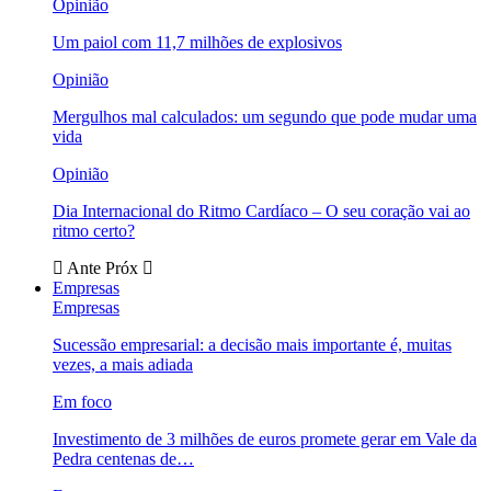
Opinião
Um paiol com 11,7 milhões de explosivos
Opinião
Mergulhos mal calculados: um segundo que pode mudar uma
vida
Opinião
Dia Internacional do Ritmo Cardíaco – O seu coração vai ao
ritmo certo?
Ante
Próx
Empresas
Empresas
Sucessão empresarial: a decisão mais importante é, muitas
vezes, a mais adiada
Em foco
Investimento de 3 milhões de euros promete gerar em Vale da
Pedra centenas de…