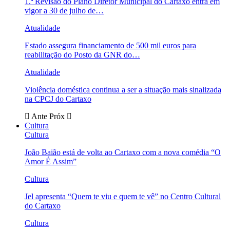
1.ª Revisão do Plano Diretor Municipal do Cartaxo entra em
vigor a 30 de julho de…
Atualidade
Estado assegura financiamento de 500 mil euros para
reabilitação do Posto da GNR do…
Atualidade
Violência doméstica continua a ser a situação mais sinalizada
na CPCJ do Cartaxo
Ante
Próx
Cultura
Cultura
João Baião está de volta ao Cartaxo com a nova comédia “O
Amor É Assim”
Cultura
Jel apresenta “Quem te viu e quem te vê” no Centro Cultural
do Cartaxo
Cultura