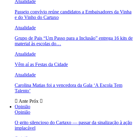
Atualidade
Passeio convívio reúne candidatos a Embaixadores da Vinha
e do Vinho do Cartaxo
Atualidade
Grupo de Pais “Um Passo para a Inclusão” entrega 16 kits de
material às escolas do…
Atualidade
Vêm aí as Festas da Cidade
Atualidade
Carolina Matias foi a vencedora da Gala ‘A Escola Tem
Talento’
Ante
Próx
Opinião
Opinião
O grito silencioso do Cartaxo — passar da sinalização à ação
implacável