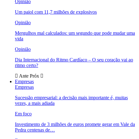
Opinião
Um paiol com 11,7 milhões de explosivos
Opinião
Mergulhos mal calculados: um segundo que pode mudar uma
vida
Opinião
Dia Internacional do Ritmo Cardíaco – O seu coração vai ao
ritmo certo?
Ante
Próx
Empresas
Empresas
Sucessão empresarial: a decisão mais importante é, muitas
vezes, a mais adiada
Em foco
Investimento de 3 milhões de euros promete gerar em Vale da
Pedra centenas de…