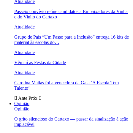
Atualidade
Passeio convívio reúne candidatos a Embaixadores da Vinha
e do Vinho do Cartaxo
Atualidade
Grupo de Pais “Um Passo para a Inclusão” entrega 16 kits de
material às escolas do…
Atualidade
Vêm aí as Festas da Cidade
Atualidade
Carolina Matias foi a vencedora da Gala ‘A Escola Tem
Talento’
Ante
Próx
Opinião
Opinião
O grito silencioso do Cartaxo — passar da sinalização à ação
implacável