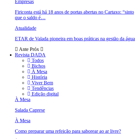
Empresas
Firiconta está há 18 anos de portas abertas no Cartaxo: “sinto
que o saldo é…
Atualidade
ETAR de Valada pioneira em boas práticas na gestão da água
Ante
Próx
Revista DADA
Todos
Bichos
À Mesa
História
Viver Bem
Tendências
Edição digital
À Mesa
Salada Caprese
À Mesa
Como preparar uma refeição para saborear ao ar livre?