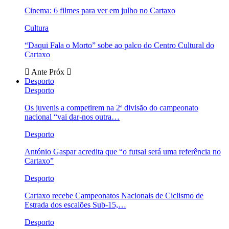
Cinema: 6 filmes para ver em julho no Cartaxo
Cultura
“Daqui Fala o Morto” sobe ao palco do Centro Cultural do
Cartaxo
Ante
Próx
Desporto
Desporto
Os juvenis a competirem na 2ª divisão do campeonato
nacional “vai dar-nos outra…
Desporto
António Gaspar acredita que “o futsal será uma referência no
Cartaxo”
Desporto
Cartaxo recebe Campeonatos Nacionais de Ciclismo de
Estrada dos escalões Sub-15,…
Desporto