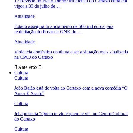
1.ª Revisão do Plano Diretor Municipal do Cartaxo entra em
vigor a 30 de julho de…
Atualidade
Estado assegura financiamento de 500 mil euros para
reabilitação do Posto da GNR do…
Atualidade
Violência doméstica continua a ser a situação mais sinalizada
na CPCJ do Cartaxo
Ante
Próx
Cultura
Cultura
João Baião está de volta ao Cartaxo com a nova comédia “O
Amor É Assim”
Cultura
Jel apresenta “Quem te viu e quem te vê” no Centro Cultural
do Cartaxo
Cultura