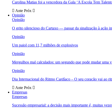
Carolina Matias foi a vencedora da Gala ‘A Escola Tem Talent
Ante
Próx
Opinião
Opinião
O grito silencioso do Cartaxo — passar da sinalização à ação i
Opinião
Um paiol com 11,7 milhões de explosivos
Opinião
Mergulhos mal calculados: um segundo que pode mudar uma v
Opinião
Dia Internacional do Ritmo Cardíaco – O seu coração vai ao ri
Ante
Próx
Empresas
Empresas
Sucessão empresarial: a decisão mais importante é, muitas veze