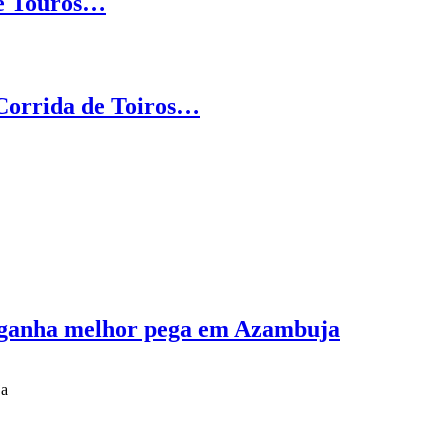
de Touros…
 Corrida de Toiros…
 ganha melhor pega em Azambuja
ja