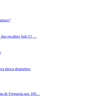
artaxo”
a dos escalões Sub-15,…
O
nova época desportiva
nta de Freguesia nos 100…