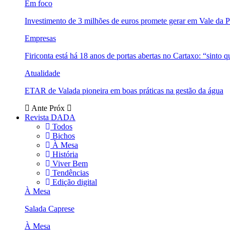
Em foco
Investimento de 3 milhões de euros promete gerar em Vale da 
Empresas
Firiconta está há 18 anos de portas abertas no Cartaxo: “sinto 
Atualidade
ETAR de Valada pioneira em boas práticas na gestão da água
Ante
Próx
Revista DADA
Todos
Bichos
À Mesa
História
Viver Bem
Tendências
Edição digital
À Mesa
Salada Caprese
À Mesa