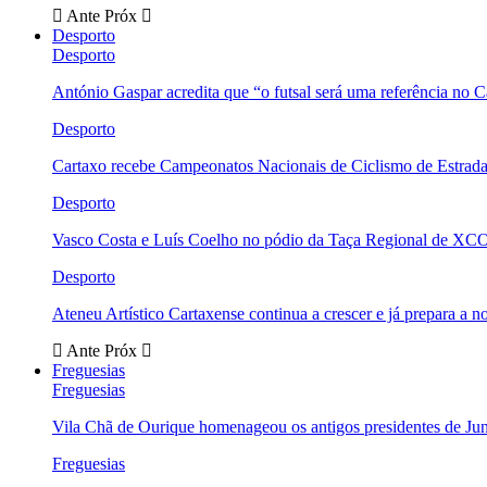
Ante
Próx
Desporto
Desporto
António Gaspar acredita que “o futsal será uma referência no C
Desporto
Cartaxo recebe Campeonatos Nacionais de Ciclismo de Estrad
Desporto
Vasco Costa e Luís Coelho no pódio da Taça Regional de XC
Desporto
Ateneu Artístico Cartaxense continua a crescer e já prepara a 
Ante
Próx
Freguesias
Freguesias
Vila Chã de Ourique homenageou os antigos presidentes de Ju
Freguesias