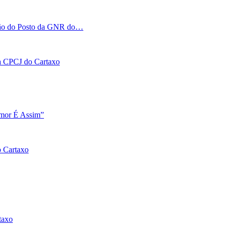
tação do Posto da GNR do…
 na CPCJ do Cartaxo
Amor É Assim”
o Cartaxo
taxo