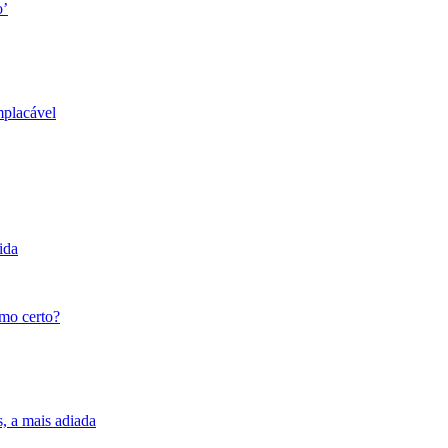
o’
mplacável
ida
tmo certo?
s, a mais adiada