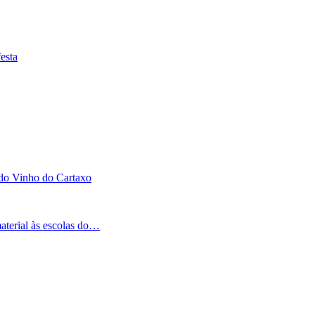
esta
 do Vinho do Cartaxo
aterial às escolas do…