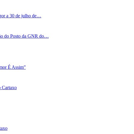
igor a 30 de julho de…
tação do Posto da GNR do…
Amor É Assim”
o Cartaxo
taxo