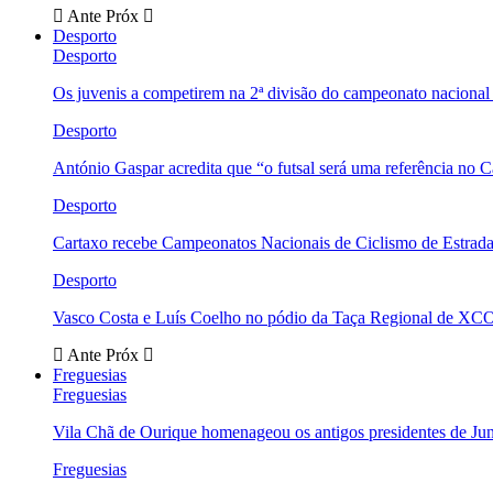
Ante
Próx
Desporto
Desporto
Os juvenis a competirem na 2ª divisão do campeonato nacional
Desporto
António Gaspar acredita que “o futsal será uma referência no C
Desporto
Cartaxo recebe Campeonatos Nacionais de Ciclismo de Estrad
Desporto
Vasco Costa e Luís Coelho no pódio da Taça Regional de XC
Ante
Próx
Freguesias
Freguesias
Vila Chã de Ourique homenageou os antigos presidentes de Ju
Freguesias