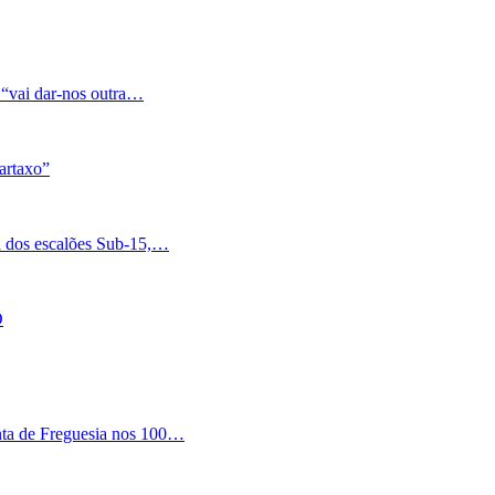
 “vai dar-nos outra…
artaxo”
a dos escalões Sub-15,…
O
nta de Freguesia nos 100…