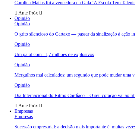
Carolina Matias foi a vencedora da Gala ‘A Escola Tem Talent
Ante
Próx
Opinião
Opinião
O grito silencioso do Cartaxo — passar da sinalização à ação i
Opinião
Um paiol com 11,7 milhões de explosivos
Opinião
Mergulhos mal calculados: um segundo que pode mudar uma v
Opinião
Dia Internacional do Ritmo Cardíaco – O seu coração vai ao ri
Ante
Próx
Empresas
Empresas
Sucessão empresarial: a decisão mais importante é, muitas veze