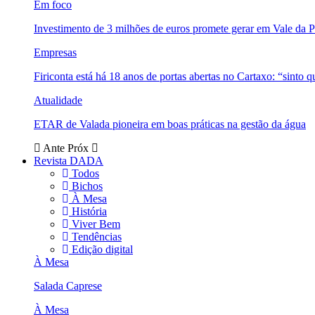
Em foco
Investimento de 3 milhões de euros promete gerar em Vale da 
Empresas
Firiconta está há 18 anos de portas abertas no Cartaxo: “sinto 
Atualidade
ETAR de Valada pioneira em boas práticas na gestão da água
Ante
Próx
Revista DADA
Todos
Bichos
À Mesa
História
Viver Bem
Tendências
Edição digital
À Mesa
Salada Caprese
À Mesa