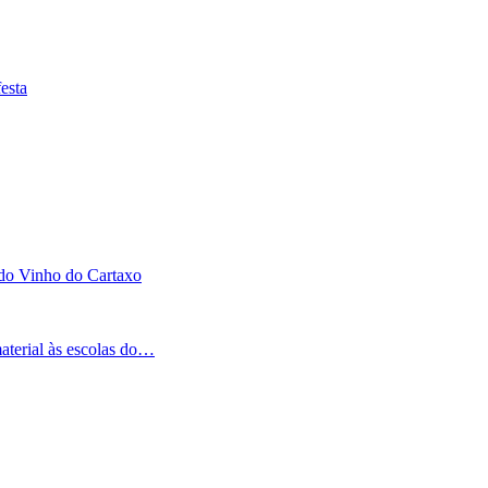
esta
 do Vinho do Cartaxo
aterial às escolas do…