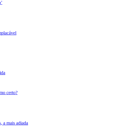
o’
mplacável
ida
tmo certo?
s, a mais adiada