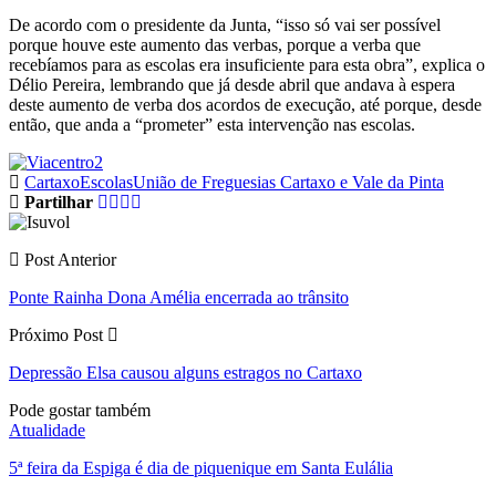
De acordo com o presidente da Junta, “isso só vai ser possível
porque houve este aumento das verbas, porque a verba que
recebíamos para as escolas era insuficiente para esta obra”, explica o
Délio Pereira, lembrando que já desde abril que andava à espera
deste aumento de verba dos acordos de execução, até porque, desde
então, que anda a “prometer” esta intervenção nas escolas.
Cartaxo
Escolas
União de Freguesias Cartaxo e Vale da Pinta
Partilhar
Post Anterior
Ponte Rainha Dona Amélia encerrada ao trânsito
Próximo Post
Depressão Elsa causou alguns estragos no Cartaxo
Pode gostar também
Atualidade
5ª feira da Espiga é dia de piquenique em Santa Eulália