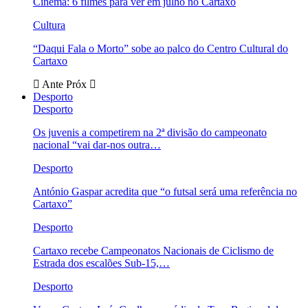
Cinema: 6 filmes para ver em julho no Cartaxo
Cultura
“Daqui Fala o Morto” sobe ao palco do Centro Cultural do
Cartaxo
Ante
Próx
Desporto
Desporto
Os juvenis a competirem na 2ª divisão do campeonato
nacional “vai dar-nos outra…
Desporto
António Gaspar acredita que “o futsal será uma referência no
Cartaxo”
Desporto
Cartaxo recebe Campeonatos Nacionais de Ciclismo de
Estrada dos escalões Sub-15,…
Desporto