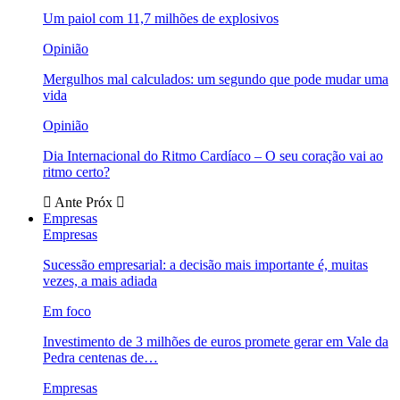
Um paiol com 11,7 milhões de explosivos
Opinião
Mergulhos mal calculados: um segundo que pode mudar uma
vida
Opinião
Dia Internacional do Ritmo Cardíaco – O seu coração vai ao
ritmo certo?
Ante
Próx
Empresas
Empresas
Sucessão empresarial: a decisão mais importante é, muitas
vezes, a mais adiada
Em foco
Investimento de 3 milhões de euros promete gerar em Vale da
Pedra centenas de…
Empresas