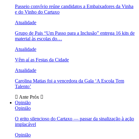
Passeio convívio reúne candidatos a Embaixadores da Vinha
e do Vinho do Cartaxo
Atualidade
Grupo de Pais “Um Passo para a Inclusão” entrega 16 kits de
material às escolas do…
Atualidade
Vêm aí as Festas da Cidade
Atualidade
Carolina Matias foi a vencedora da Gala ‘A Escola Tem
Talento’
Ante
Próx
Opinião
Opinião
O grito silencioso do Cartaxo — passar da sinalização à ação
implacável
Opinião