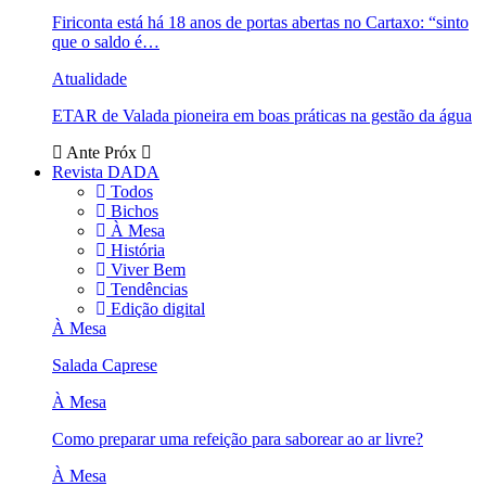
Firiconta está há 18 anos de portas abertas no Cartaxo: “sinto
que o saldo é…
Atualidade
ETAR de Valada pioneira em boas práticas na gestão da água
Ante
Próx
Revista DADA
Todos
Bichos
À Mesa
História
Viver Bem
Tendências
Edição digital
À Mesa
Salada Caprese
À Mesa
Como preparar uma refeição para saborear ao ar livre?
À Mesa