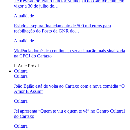
1.ª Revisão do Plano Diretor Municipal do Cartaxo entra em
vigor a 30 de julho de…
Atualidade
Estado assegura financiamento de 500 mil euros para
reabilitação do Posto da GNR do…
Atualidade
Violência doméstica continua a ser a situação mais sinalizada
na CPCJ do Cartaxo
Ante
Próx
Cultura
Cultura
João Baião está de volta ao Cartaxo com a nova comédia “O
Amor É Assim”
Cultura
Jel apresenta “Quem te viu e quem te vê” no Centro Cultural
do Cartaxo
Cultura