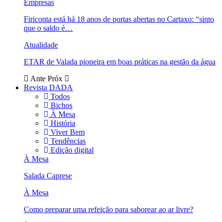
Empresas
Firiconta está há 18 anos de portas abertas no Cartaxo: “sinto
que o saldo é…
Atualidade
ETAR de Valada pioneira em boas práticas na gestão da água
Ante
Próx
Revista DADA
Todos
Bichos
À Mesa
História
Viver Bem
Tendências
Edição digital
À Mesa
Salada Caprese
À Mesa
Como preparar uma refeição para saborear ao ar livre?