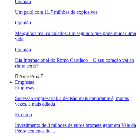
Opinião
Um paiol com 11,7 milhões de explosivos
Opinião
Mergulhos mal calculados: um segundo que pode mudar uma
vida
Opinião
Dia Internacional do Ritmo Cardíaco – O seu coração vai ao
ritmo certo?
Ante
Próx
Empresas
Empresas
Sucessão empresarial: a decisão mais importante é, muitas
vezes, a mais adiada
Em foco
Investimento de 3 milhões de euros promete gerar em Vale da
Pedra centenas de…