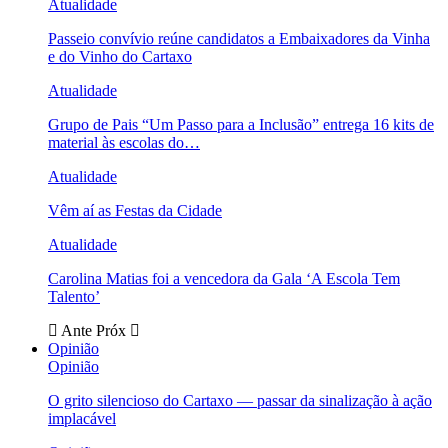
Atualidade
Passeio convívio reúne candidatos a Embaixadores da Vinha
e do Vinho do Cartaxo
Atualidade
Grupo de Pais “Um Passo para a Inclusão” entrega 16 kits de
material às escolas do…
Atualidade
Vêm aí as Festas da Cidade
Atualidade
Carolina Matias foi a vencedora da Gala ‘A Escola Tem
Talento’
Ante
Próx
Opinião
Opinião
O grito silencioso do Cartaxo — passar da sinalização à ação
implacável