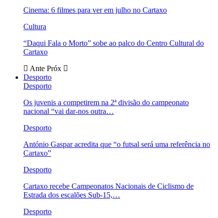
Cinema: 6 filmes para ver em julho no Cartaxo
Cultura
“Daqui Fala o Morto” sobe ao palco do Centro Cultural do
Cartaxo
Ante
Próx
Desporto
Desporto
Os juvenis a competirem na 2ª divisão do campeonato
nacional “vai dar-nos outra…
Desporto
António Gaspar acredita que “o futsal será uma referência no
Cartaxo”
Desporto
Cartaxo recebe Campeonatos Nacionais de Ciclismo de
Estrada dos escalões Sub-15,…
Desporto