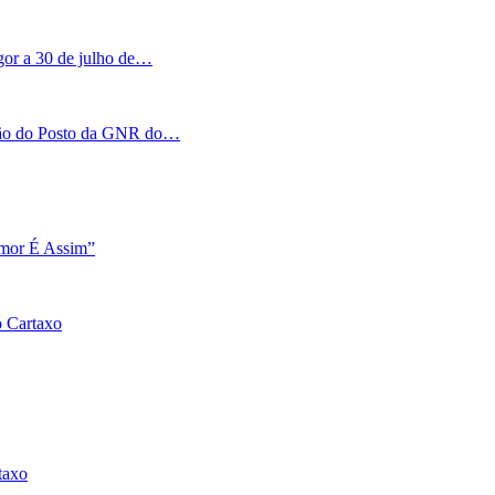
igor a 30 de julho de…
tação do Posto da GNR do…
Amor É Assim”
o Cartaxo
taxo