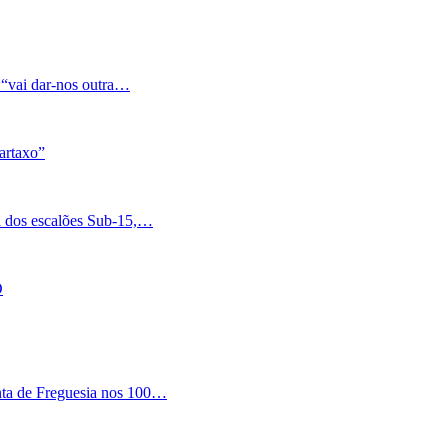
 “vai dar-nos outra…
artaxo”
a dos escalões Sub-15,…
O
nta de Freguesia nos 100…