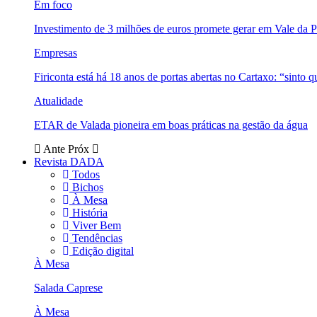
Em foco
Investimento de 3 milhões de euros promete gerar em Vale da 
Empresas
Firiconta está há 18 anos de portas abertas no Cartaxo: “sinto 
Atualidade
ETAR de Valada pioneira em boas práticas na gestão da água
Ante
Próx
Revista DADA
Todos
Bichos
À Mesa
História
Viver Bem
Tendências
Edição digital
À Mesa
Salada Caprese
À Mesa