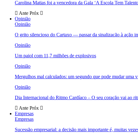
Carolina Matias foi a vencedora da Gala ‘A Escola Tem Talent
Ante
Próx
Opinião
Opinião
O grito silencioso do Cartaxo — passar da sinalização à ação i
Opinião
Um paiol com 11,7 milhões de explosivos
Opinião
Mergulhos mal calculados: um segundo que pode mudar uma v
Opinião
Dia Internacional do Ritmo Cardíaco – O seu coração vai ao ri
Ante
Próx
Empresas
Empresas
Sucessão empresarial: a decisão mais importante é, muitas veze