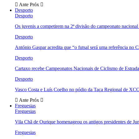
Ante
Próx
Desporto
Desporto
Os juvenis a competirem na 2ª divisão do campeonato nacional
Desporto
António Gaspar acredita que “o futsal será uma referência no C
Desporto
Cartaxo recebe Campeonatos Nacionais de Ciclismo de Estrad
Desporto
Vasco Costa e Luís Coelho no pódio da Taça Regional de XC
Ante
Próx
Freguesias
Freguesias
Vila Chã de Ourique homenageou os antigos presidentes de Ju
Freguesias