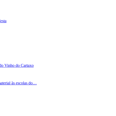
esta
 do Vinho do Cartaxo
aterial às escolas do…