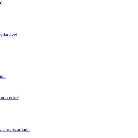
o’
mplacável
ida
tmo certo?
s, a mais adiada