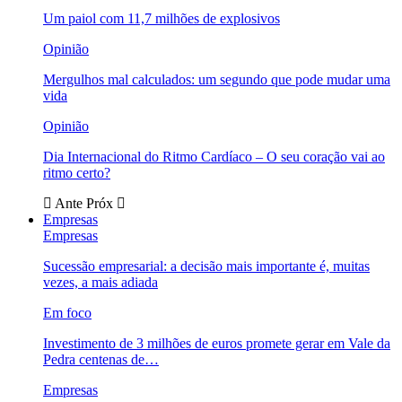
Um paiol com 11,7 milhões de explosivos
Opinião
Mergulhos mal calculados: um segundo que pode mudar uma
vida
Opinião
Dia Internacional do Ritmo Cardíaco – O seu coração vai ao
ritmo certo?
Ante
Próx
Empresas
Empresas
Sucessão empresarial: a decisão mais importante é, muitas
vezes, a mais adiada
Em foco
Investimento de 3 milhões de euros promete gerar em Vale da
Pedra centenas de…
Empresas