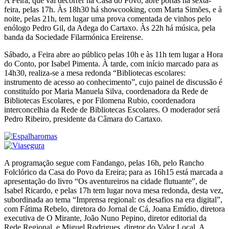
A Feira, que vai decorrer na Casa do Povo, abre portas na sexta-
feira, pelas 17h. Às 18h30 há showcooking, com Marta Simões, e à
noite, pelas 21h, tem lugar uma prova comentada de vinhos pelo
enólogo Pedro Gil, da Adega do Cartaxo. Às 22h há música, pela
banda da Sociedade Filarmónica Ereirense.
Sábado, a Feira abre ao público pelas 10h e às 11h tem lugar a Hora
do Conto, por Isabel Pimenta. À tarde, com início marcado para as
14h30, realiza-se a mesa redonda “Bibliotecas escolares:
instrumento de acesso ao conhecimento”, cujo painel de discussão é
constituído por Maria Manuela Silva, coordenadora da Rede de
Bibliotecas Escolares, e por Filomena Rubio, coordenadora
interconcelhia da Rede de Bibliotecas Escolares. O moderador será
Pedro Ribeiro, presidente da Câmara do Cartaxo.
A programação segue com Fandango, pelas 16h, pelo Rancho
Folclórico da Casa do Povo da Ereira; para as 16h15 está marcada a
apresentação do livro “Os aventureiros na cidade flutuante”, de
Isabel Ricardo, e pelas 17h tem lugar nova mesa redonda, desta vez,
subordinada ao tema “Imprensa regional: os desafios na era digital”,
com Fátima Rebelo, diretora do Jornal de Cá, Joana Emídio, diretora
executiva de O Mirante, João Nuno Pepino, diretor editorial da
Rede Regional, e Miguel Rodrigues, diretor do Valor Local. A