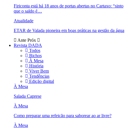
Firiconta está há 18 anos de portas abertas no Cartaxo: “sinto
que o saldo é…
Atualidade
ETAR de Valada pioneira em boas práticas na gestão da água
Ante
Próx
Revista DADA
Todos
Bichos
À Mesa
História
Viver Bem
Tendências
Edição digital
À Mesa
Salada Caprese
À Mesa
Como preparar uma refeição para saborear ao ar livre?
À Mesa