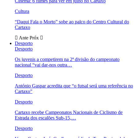
Cinema: 6 filmes para ver em julho no Cartaxo
Cultura
“Daqui Fala o Morto” sobe ao palco do Centro Cultural do
Cartaxo
Ante
Próx
Desporto
Desporto
Os juvenis a competirem na 2ª divisão do campeonato
nacional “vai dar-nos outra…
Desporto
António Gaspar acredita que “o futsal será uma referência no
Cartaxo”
Desporto
Cartaxo recebe Campeonatos Nacionais de Ciclismo de
Estrada dos escalões Sub-15,…
Desporto