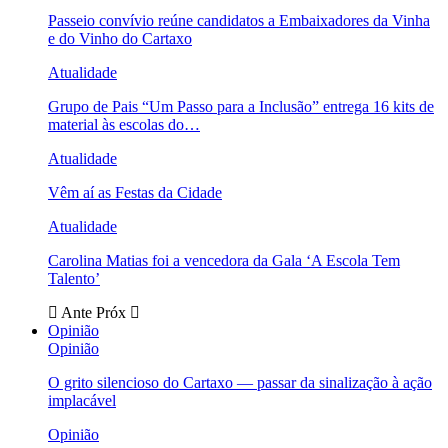
Passeio convívio reúne candidatos a Embaixadores da Vinha
e do Vinho do Cartaxo
Atualidade
Grupo de Pais “Um Passo para a Inclusão” entrega 16 kits de
material às escolas do…
Atualidade
Vêm aí as Festas da Cidade
Atualidade
Carolina Matias foi a vencedora da Gala ‘A Escola Tem
Talento’
Ante
Próx
Opinião
Opinião
O grito silencioso do Cartaxo — passar da sinalização à ação
implacável
Opinião