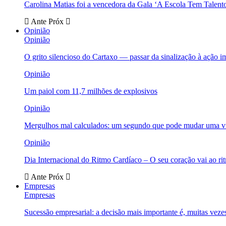
Carolina Matias foi a vencedora da Gala ‘A Escola Tem Talent
Ante
Próx
Opinião
Opinião
O grito silencioso do Cartaxo — passar da sinalização à ação i
Opinião
Um paiol com 11,7 milhões de explosivos
Opinião
Mergulhos mal calculados: um segundo que pode mudar uma v
Opinião
Dia Internacional do Ritmo Cardíaco – O seu coração vai ao ri
Ante
Próx
Empresas
Empresas
Sucessão empresarial: a decisão mais importante é, muitas veze