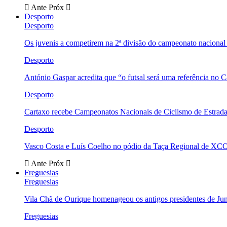
Ante
Próx
Desporto
Desporto
Os juvenis a competirem na 2ª divisão do campeonato nacional
Desporto
António Gaspar acredita que “o futsal será uma referência no C
Desporto
Cartaxo recebe Campeonatos Nacionais de Ciclismo de Estrad
Desporto
Vasco Costa e Luís Coelho no pódio da Taça Regional de XC
Ante
Próx
Freguesias
Freguesias
Vila Chã de Ourique homenageou os antigos presidentes de Ju
Freguesias