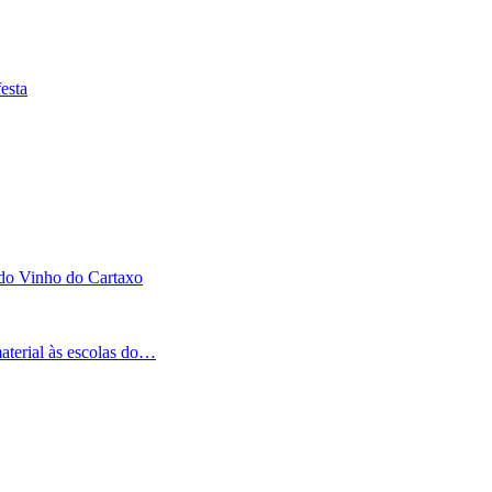
esta
 do Vinho do Cartaxo
aterial às escolas do…