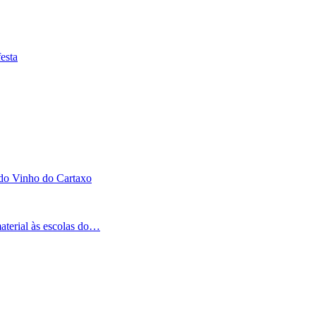
esta
 do Vinho do Cartaxo
aterial às escolas do…