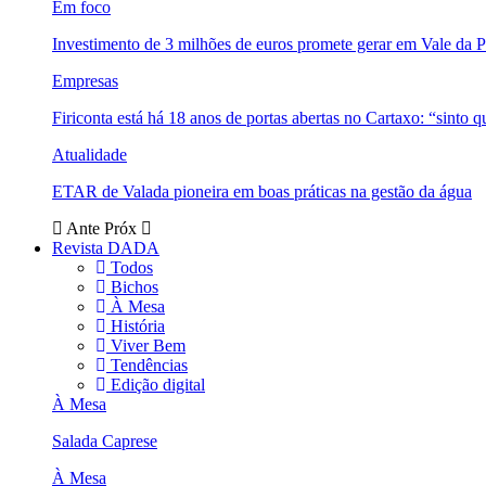
Em foco
Investimento de 3 milhões de euros promete gerar em Vale da 
Empresas
Firiconta está há 18 anos de portas abertas no Cartaxo: “sinto 
Atualidade
ETAR de Valada pioneira em boas práticas na gestão da água
Ante
Próx
Revista DADA
Todos
Bichos
À Mesa
História
Viver Bem
Tendências
Edição digital
À Mesa
Salada Caprese
À Mesa