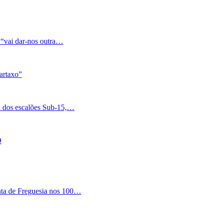
 “vai dar-nos outra…
artaxo”
a dos escalões Sub-15,…
O
nta de Freguesia nos 100…