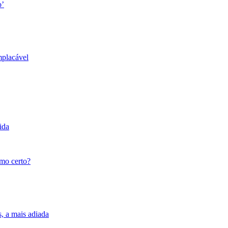
o’
mplacável
ida
tmo certo?
s, a mais adiada