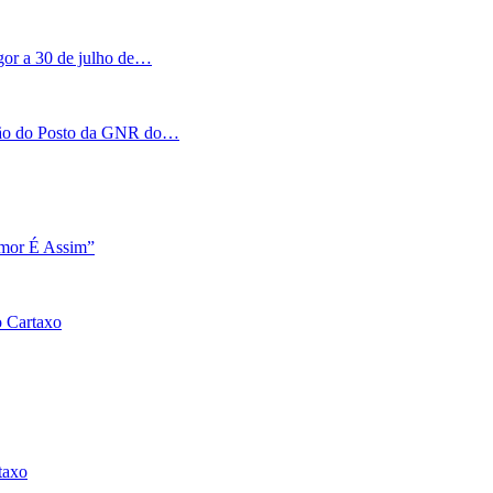
igor a 30 de julho de…
tação do Posto da GNR do…
Amor É Assim”
o Cartaxo
taxo