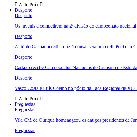
Ante
Próx
Desporto
Desporto
Os juvenis a competirem na 2ª divisão do campeonato nacional
Desporto
António Gaspar acredita que “o futsal será uma referência no C
Desporto
Cartaxo recebe Campeonatos Nacionais de Ciclismo de Estrad
Desporto
Vasco Costa e Luís Coelho no pódio da Taça Regional de XC
Ante
Próx
Freguesias
Freguesias
Vila Chã de Ourique homenageou os antigos presidentes de Ju
Freguesias