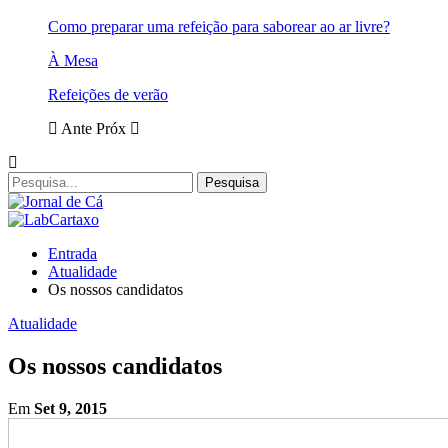
Como preparar uma refeição para saborear ao ar livre?
À Mesa
Refeições de verão
Ante
Próx
Entrada
Atualidade
Os nossos candidatos
Atualidade
Os nossos candidatos
Em
Set 9, 2015