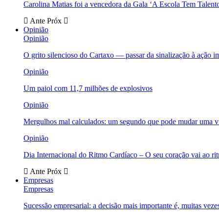
Carolina Matias foi a vencedora da Gala ‘A Escola Tem Talent
Ante
Próx
Opinião
Opinião
O grito silencioso do Cartaxo — passar da sinalização à ação i
Opinião
Um paiol com 11,7 milhões de explosivos
Opinião
Mergulhos mal calculados: um segundo que pode mudar uma v
Opinião
Dia Internacional do Ritmo Cardíaco – O seu coração vai ao ri
Ante
Próx
Empresas
Empresas
Sucessão empresarial: a decisão mais importante é, muitas veze