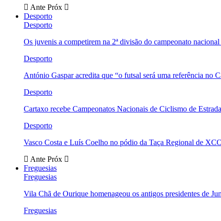
Ante
Próx
Desporto
Desporto
Os juvenis a competirem na 2ª divisão do campeonato nacional
Desporto
António Gaspar acredita que “o futsal será uma referência no C
Desporto
Cartaxo recebe Campeonatos Nacionais de Ciclismo de Estrad
Desporto
Vasco Costa e Luís Coelho no pódio da Taça Regional de XC
Ante
Próx
Freguesias
Freguesias
Vila Chã de Ourique homenageou os antigos presidentes de Ju
Freguesias