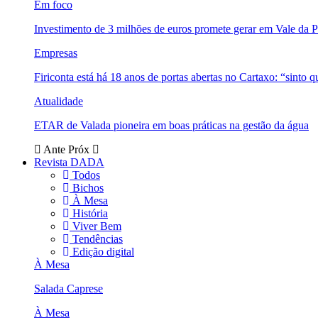
Em foco
Investimento de 3 milhões de euros promete gerar em Vale da 
Empresas
Firiconta está há 18 anos de portas abertas no Cartaxo: “sinto 
Atualidade
ETAR de Valada pioneira em boas práticas na gestão da água
Ante
Próx
Revista DADA
Todos
Bichos
À Mesa
História
Viver Bem
Tendências
Edição digital
À Mesa
Salada Caprese
À Mesa