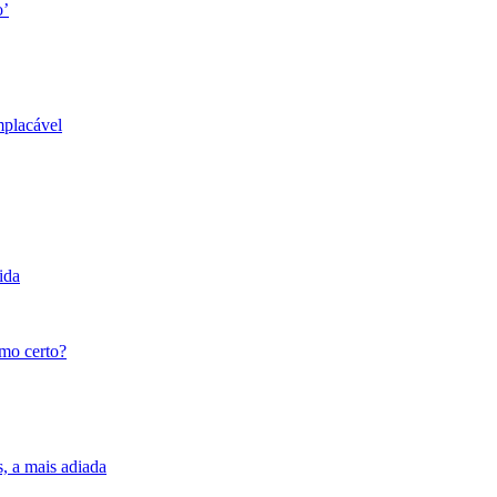
o’
mplacável
ida
tmo certo?
s, a mais adiada