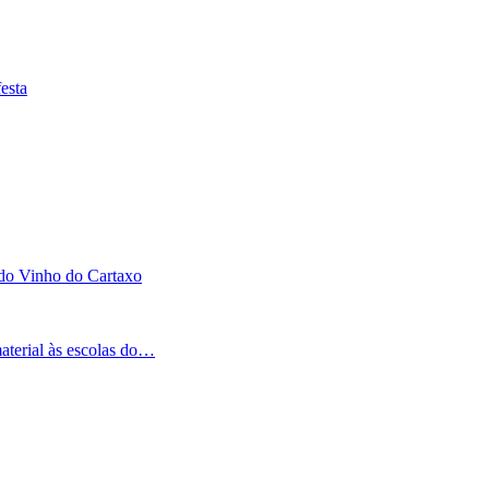
esta
 do Vinho do Cartaxo
aterial às escolas do…