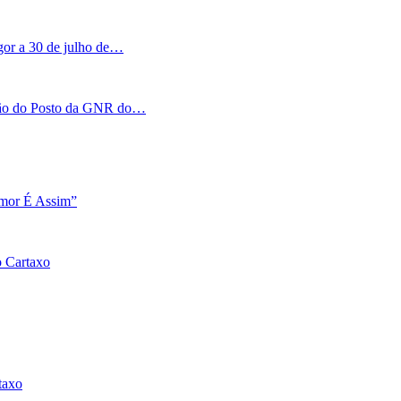
igor a 30 de julho de…
tação do Posto da GNR do…
Amor É Assim”
o Cartaxo
taxo