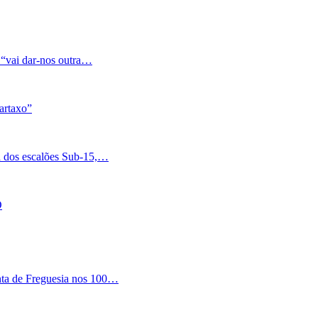
 “vai dar-nos outra…
artaxo”
a dos escalões Sub-15,…
O
nta de Freguesia nos 100…