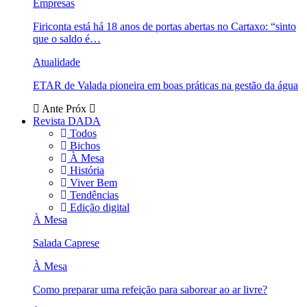
Empresas
Firiconta está há 18 anos de portas abertas no Cartaxo: “sinto
que o saldo é…
Atualidade
ETAR de Valada pioneira em boas práticas na gestão da água
Ante
Próx
Revista DADA
Todos
Bichos
À Mesa
História
Viver Bem
Tendências
Edição digital
À Mesa
Salada Caprese
À Mesa
Como preparar uma refeição para saborear ao ar livre?