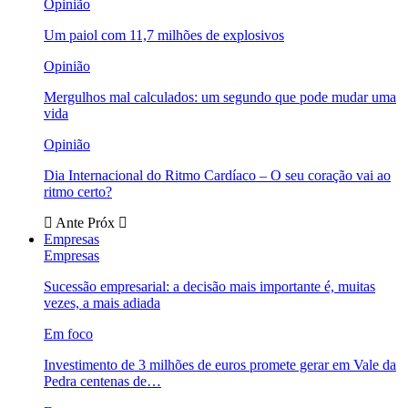
Opinião
Um paiol com 11,7 milhões de explosivos
Opinião
Mergulhos mal calculados: um segundo que pode mudar uma
vida
Opinião
Dia Internacional do Ritmo Cardíaco – O seu coração vai ao
ritmo certo?
Ante
Próx
Empresas
Empresas
Sucessão empresarial: a decisão mais importante é, muitas
vezes, a mais adiada
Em foco
Investimento de 3 milhões de euros promete gerar em Vale da
Pedra centenas de…