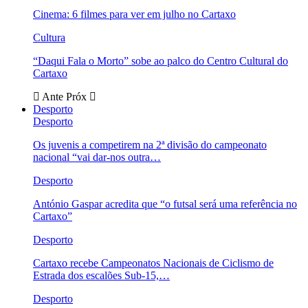
Cinema: 6 filmes para ver em julho no Cartaxo
Cultura
“Daqui Fala o Morto” sobe ao palco do Centro Cultural do
Cartaxo
Ante
Próx
Desporto
Desporto
Os juvenis a competirem na 2ª divisão do campeonato
nacional “vai dar-nos outra…
Desporto
António Gaspar acredita que “o futsal será uma referência no
Cartaxo”
Desporto
Cartaxo recebe Campeonatos Nacionais de Ciclismo de
Estrada dos escalões Sub-15,…
Desporto