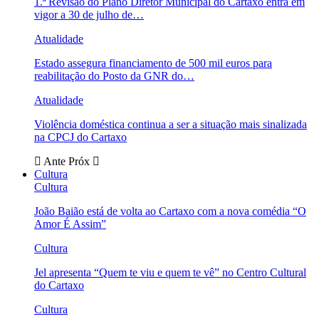
1.ª Revisão do Plano Diretor Municipal do Cartaxo entra em
vigor a 30 de julho de…
Atualidade
Estado assegura financiamento de 500 mil euros para
reabilitação do Posto da GNR do…
Atualidade
Violência doméstica continua a ser a situação mais sinalizada
na CPCJ do Cartaxo
Ante
Próx
Cultura
Cultura
João Baião está de volta ao Cartaxo com a nova comédia “O
Amor É Assim”
Cultura
Jel apresenta “Quem te viu e quem te vê” no Centro Cultural
do Cartaxo
Cultura