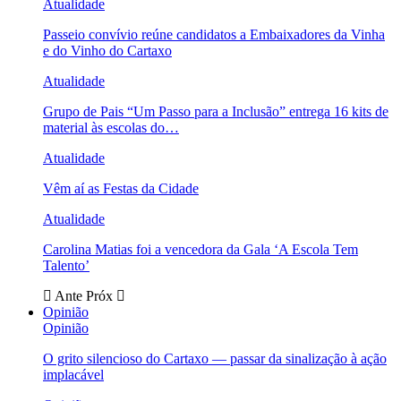
Atualidade
Passeio convívio reúne candidatos a Embaixadores da Vinha
e do Vinho do Cartaxo
Atualidade
Grupo de Pais “Um Passo para a Inclusão” entrega 16 kits de
material às escolas do…
Atualidade
Vêm aí as Festas da Cidade
Atualidade
Carolina Matias foi a vencedora da Gala ‘A Escola Tem
Talento’
Ante
Próx
Opinião
Opinião
O grito silencioso do Cartaxo — passar da sinalização à ação
implacável