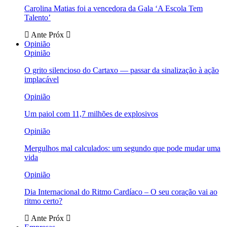
Carolina Matias foi a vencedora da Gala ‘A Escola Tem
Talento’
Ante
Próx
Opinião
Opinião
O grito silencioso do Cartaxo — passar da sinalização à ação
implacável
Opinião
Um paiol com 11,7 milhões de explosivos
Opinião
Mergulhos mal calculados: um segundo que pode mudar uma
vida
Opinião
Dia Internacional do Ritmo Cardíaco – O seu coração vai ao
ritmo certo?
Ante
Próx