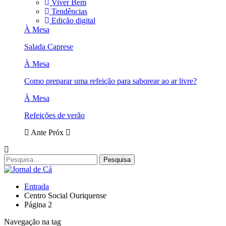
Viver Bem
Tendências
Edição digital
À Mesa
Salada Caprese
À Mesa
Como preparar uma refeição para saborear ao ar livre?
À Mesa
Refeições de verão
Ante
Próx
Entrada
Centro Social Ouriquense
Página 2
Navegação na tag