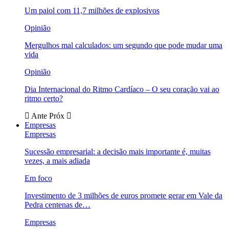
Um paiol com 11,7 milhões de explosivos
Opinião
Mergulhos mal calculados: um segundo que pode mudar uma
vida
Opinião
Dia Internacional do Ritmo Cardíaco – O seu coração vai ao
ritmo certo?
Ante
Próx
Empresas
Empresas
Sucessão empresarial: a decisão mais importante é, muitas
vezes, a mais adiada
Em foco
Investimento de 3 milhões de euros promete gerar em Vale da
Pedra centenas de…
Empresas