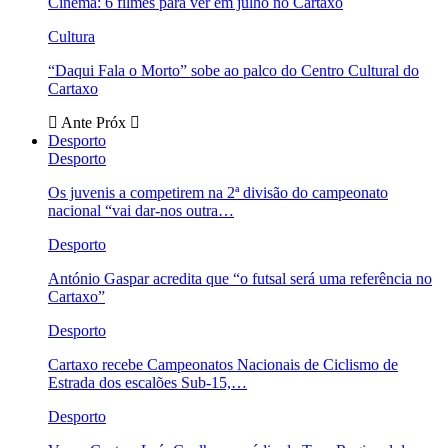
Cinema: 6 filmes para ver em julho no Cartaxo
Cultura
“Daqui Fala o Morto” sobe ao palco do Centro Cultural do
Cartaxo
Ante
Próx
Desporto
Desporto
Os juvenis a competirem na 2ª divisão do campeonato
nacional “vai dar-nos outra…
Desporto
António Gaspar acredita que “o futsal será uma referência no
Cartaxo”
Desporto
Cartaxo recebe Campeonatos Nacionais de Ciclismo de
Estrada dos escalões Sub-15,…
Desporto