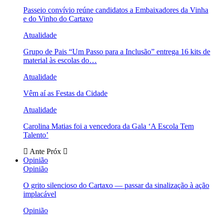
Passeio convívio reúne candidatos a Embaixadores da Vinha
e do Vinho do Cartaxo
Atualidade
Grupo de Pais “Um Passo para a Inclusão” entrega 16 kits de
material às escolas do…
Atualidade
Vêm aí as Festas da Cidade
Atualidade
Carolina Matias foi a vencedora da Gala ‘A Escola Tem
Talento’
Ante
Próx
Opinião
Opinião
O grito silencioso do Cartaxo — passar da sinalização à ação
implacável
Opinião