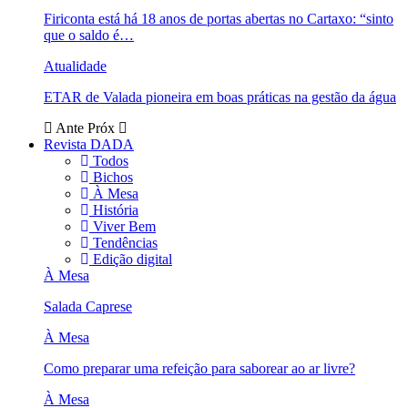
Firiconta está há 18 anos de portas abertas no Cartaxo: “sinto
que o saldo é…
Atualidade
ETAR de Valada pioneira em boas práticas na gestão da água
Ante
Próx
Revista DADA
Todos
Bichos
À Mesa
História
Viver Bem
Tendências
Edição digital
À Mesa
Salada Caprese
À Mesa
Como preparar uma refeição para saborear ao ar livre?
À Mesa