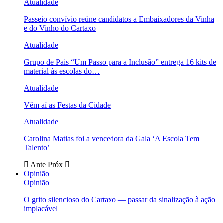
Atualidade
Passeio convívio reúne candidatos a Embaixadores da Vinha
e do Vinho do Cartaxo
Atualidade
Grupo de Pais “Um Passo para a Inclusão” entrega 16 kits de
material às escolas do…
Atualidade
Vêm aí as Festas da Cidade
Atualidade
Carolina Matias foi a vencedora da Gala ‘A Escola Tem
Talento’
Ante
Próx
Opinião
Opinião
O grito silencioso do Cartaxo — passar da sinalização à ação
implacável