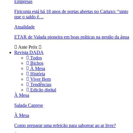
Empresas
Firiconta está há 18 anos de portas abertas no Cartaxo: “sinto
que o saldo é…
Atualidade
ETAR de Valada pioneira em boas práticas na gestão da água
Ante
Próx
Revista DADA
Todos
Bichos
À Mesa
História
Viver Bem
Tendências
Edição digital
À Mesa
Salada Caprese
À Mesa
Como preparar uma refeição para saborear ao ar livre?