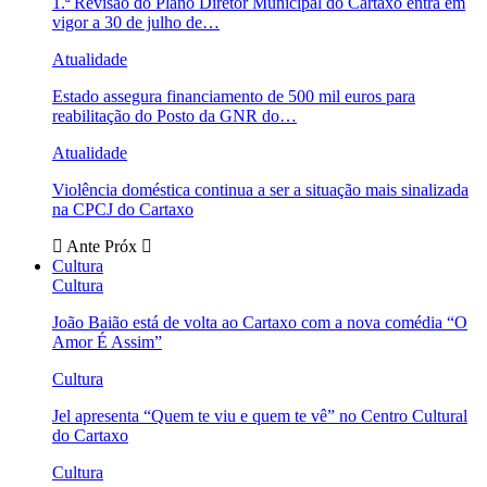
1.ª Revisão do Plano Diretor Municipal do Cartaxo entra em
vigor a 30 de julho de…
Atualidade
Estado assegura financiamento de 500 mil euros para
reabilitação do Posto da GNR do…
Atualidade
Violência doméstica continua a ser a situação mais sinalizada
na CPCJ do Cartaxo
Ante
Próx
Cultura
Cultura
João Baião está de volta ao Cartaxo com a nova comédia “O
Amor É Assim”
Cultura
Jel apresenta “Quem te viu e quem te vê” no Centro Cultural
do Cartaxo
Cultura