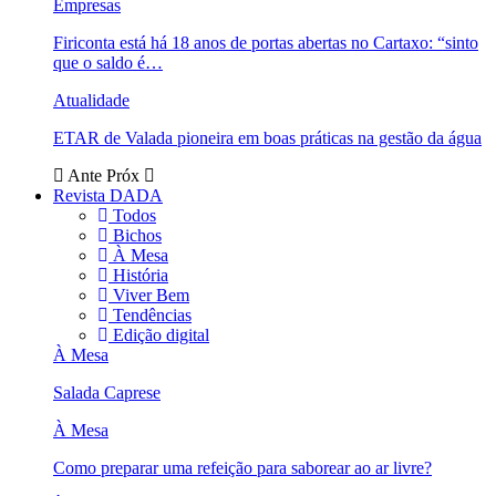
Empresas
Firiconta está há 18 anos de portas abertas no Cartaxo: “sinto
que o saldo é…
Atualidade
ETAR de Valada pioneira em boas práticas na gestão da água
Ante
Próx
Revista DADA
Todos
Bichos
À Mesa
História
Viver Bem
Tendências
Edição digital
À Mesa
Salada Caprese
À Mesa
Como preparar uma refeição para saborear ao ar livre?