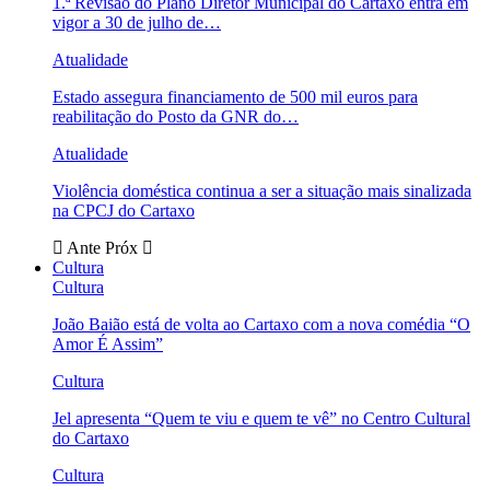
1.ª Revisão do Plano Diretor Municipal do Cartaxo entra em
vigor a 30 de julho de…
Atualidade
Estado assegura financiamento de 500 mil euros para
reabilitação do Posto da GNR do…
Atualidade
Violência doméstica continua a ser a situação mais sinalizada
na CPCJ do Cartaxo
Ante
Próx
Cultura
Cultura
João Baião está de volta ao Cartaxo com a nova comédia “O
Amor É Assim”
Cultura
Jel apresenta “Quem te viu e quem te vê” no Centro Cultural
do Cartaxo
Cultura