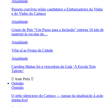
Atualidade
Passeio convívio reúne candidatos a Embaixadores da Vinha
e do Vinho do Cartaxo
Atualidade
Grupo de Pais “Um Passo para a Inclusão” entrega 16 kits de
material às escolas do…
Atualidade
Vêm aí as Festas da Cidade
Atualidade
Carolina Matias foi a vencedora da Gala ‘A Escola Tem
Talento’
Ante
Próx
Opinião
Opinião
O grito silencioso do Cartaxo — passar da sinalização à ação
implacável