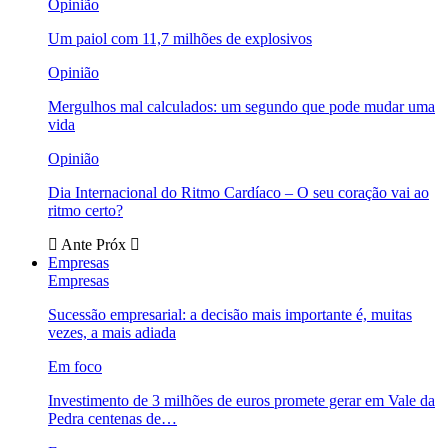
Opinião
Um paiol com 11,7 milhões de explosivos
Opinião
Mergulhos mal calculados: um segundo que pode mudar uma
vida
Opinião
Dia Internacional do Ritmo Cardíaco – O seu coração vai ao
ritmo certo?
Ante
Próx
Empresas
Empresas
Sucessão empresarial: a decisão mais importante é, muitas
vezes, a mais adiada
Em foco
Investimento de 3 milhões de euros promete gerar em Vale da
Pedra centenas de…