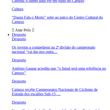
Cinema: 6 filmes para ver em julho no Cartaxo
Cultura
“Daqui Fala o Morto” sobe ao palco do Centro Cultural do
Cartaxo
Ante
Próx
Desporto
Desporto
Os juvenis a competirem na 2ª divisão do campeonato
nacional “vai dar-nos outra…
Desporto
António Gaspar acredita que “o futsal será uma referência no
Cartaxo”
Desporto
Cartaxo recebe Campeonatos Nacionais de Ciclismo de
Estrada dos escalões Sub-15,…
Desporto