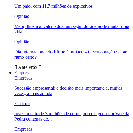
Um paiol com 11,7 milhões de explosivos
Opinião
Mergulhos mal calculados: um segundo que pode mudar uma
vida
Opinião
Dia Internacional do Ritmo Cardíaco – O seu coração vai ao
ritmo certo?
Ante
Próx
Empresas
Empresas
Sucessão empresarial: a decisão mais importante é, muitas
vezes, a mais adiada
Em foco
Investimento de 3 milhões de euros promete gerar em Vale da
Pedra centenas de…
Empresas