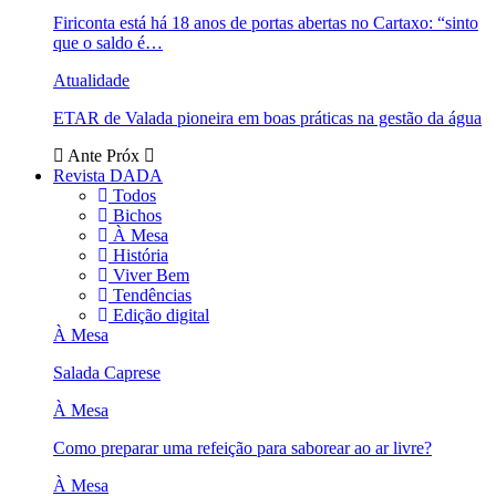
Firiconta está há 18 anos de portas abertas no Cartaxo: “sinto
que o saldo é…
Atualidade
ETAR de Valada pioneira em boas práticas na gestão da água
Ante
Próx
Revista DADA
Todos
Bichos
À Mesa
História
Viver Bem
Tendências
Edição digital
À Mesa
Salada Caprese
À Mesa
Como preparar uma refeição para saborear ao ar livre?
À Mesa