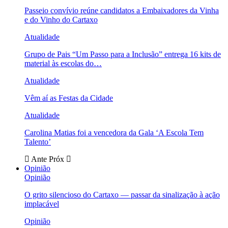
Passeio convívio reúne candidatos a Embaixadores da Vinha
e do Vinho do Cartaxo
Atualidade
Grupo de Pais “Um Passo para a Inclusão” entrega 16 kits de
material às escolas do…
Atualidade
Vêm aí as Festas da Cidade
Atualidade
Carolina Matias foi a vencedora da Gala ‘A Escola Tem
Talento’
Ante
Próx
Opinião
Opinião
O grito silencioso do Cartaxo — passar da sinalização à ação
implacável
Opinião