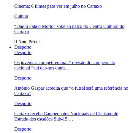
Cinema: 6 filmes para ver em julho no Cartaxo
Cultura
“Daqui Fala o Morto” sobe ao palco do Centro Cultural do
Cartaxo
Ante
Próx
Desporto
Desporto
Os juvenis a competirem na 2ª divisão do campeonato
nacional “vai dar-nos outra…
Desporto
António Gaspar acredita que “o futsal será uma referência no
Cartaxo”
Desporto
Cartaxo recebe Campeonatos Nacionais de Ciclismo de
Estrada dos escalões Sub-15,…
Desporto