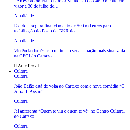
1.ª Revisão do Plano Diretor Municipal do Cartaxo entra em
vigor a 30 de julho de…
Atualidade
Estado assegura financiamento de 500 mil euros para
reabilitação do Posto da GNR do…
Atualidade
Violência doméstica continua a ser a situação mais sinalizada
na CPCJ do Cartaxo
Ante
Próx
Cultura
Cultura
João Baião está de volta ao Cartaxo com a nova comédia “O
Amor É Assim”
Cultura
Jel apresenta “Quem te viu e quem te vê” no Centro Cultural
do Cartaxo
Cultura