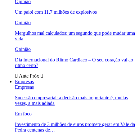
Opinião
Um paiol com 11,7 milhões de explosivos
Opinião
Mergulhos mal calculados: um segundo que pode mudar uma
vida
Opinião
Dia Internacional do Ritmo Cardíaco – O seu coração vai ao
ritmo certo?
Ante
Próx
Empresas
Empresas
Sucessão empresarial: a decisão mais importante é, muitas
vezes, a mais adiada
Em foco
Investimento de 3 milhões de euros promete gerar em Vale da
Pedra centenas de…