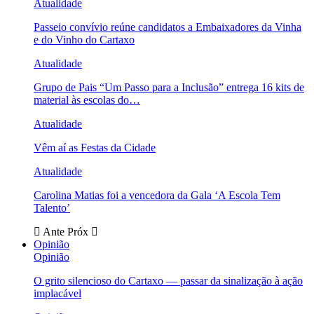
Atualidade
Passeio convívio reúne candidatos a Embaixadores da Vinha
e do Vinho do Cartaxo
Atualidade
Grupo de Pais “Um Passo para a Inclusão” entrega 16 kits de
material às escolas do…
Atualidade
Vêm aí as Festas da Cidade
Atualidade
Carolina Matias foi a vencedora da Gala ‘A Escola Tem
Talento’
Ante
Próx
Opinião
Opinião
O grito silencioso do Cartaxo — passar da sinalização à ação
implacável