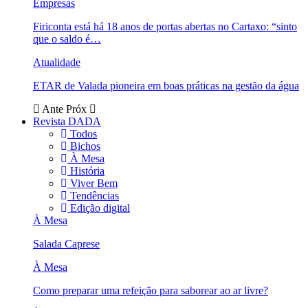
Empresas
Firiconta está há 18 anos de portas abertas no Cartaxo: “sinto
que o saldo é…
Atualidade
ETAR de Valada pioneira em boas práticas na gestão da água
Ante
Próx
Revista DADA
Todos
Bichos
À Mesa
História
Viver Bem
Tendências
Edição digital
À Mesa
Salada Caprese
À Mesa
Como preparar uma refeição para saborear ao ar livre?