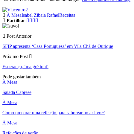
À Mesa
Isabel Zibaia Rafael
Receitas
Partilhar
Post Anterior
SFIP apresenta ‘Casa Portuguesa’ em Vila Chã de Ourique
Próximo Post
Esperança, ‘malgré tout’
Pode gostar também
À Mesa
Salada Caprese
À Mesa
Como preparar uma refeição para saborear ao ar livre?
À Mesa
Refeições de verão