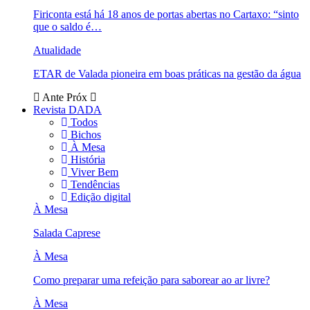
Firiconta está há 18 anos de portas abertas no Cartaxo: “sinto
que o saldo é…
Atualidade
ETAR de Valada pioneira em boas práticas na gestão da água
Ante
Próx
Revista DADA
Todos
Bichos
À Mesa
História
Viver Bem
Tendências
Edição digital
À Mesa
Salada Caprese
À Mesa
Como preparar uma refeição para saborear ao ar livre?
À Mesa