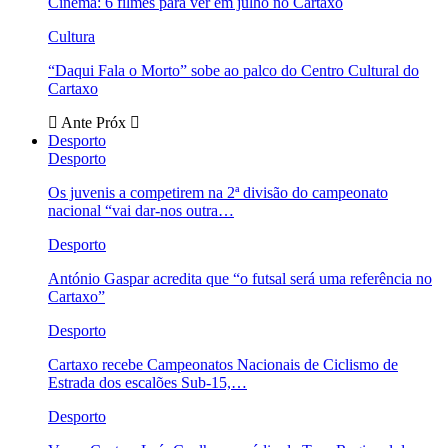
Cinema: 6 filmes para ver em julho no Cartaxo
Cultura
“Daqui Fala o Morto” sobe ao palco do Centro Cultural do
Cartaxo
Ante
Próx
Desporto
Desporto
Os juvenis a competirem na 2ª divisão do campeonato
nacional “vai dar-nos outra…
Desporto
António Gaspar acredita que “o futsal será uma referência no
Cartaxo”
Desporto
Cartaxo recebe Campeonatos Nacionais de Ciclismo de
Estrada dos escalões Sub-15,…
Desporto