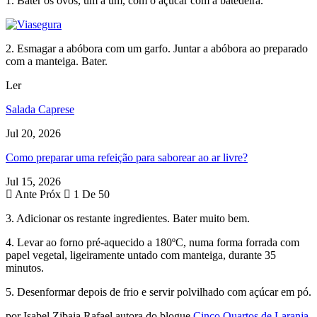
1. Bater os ovos, um a um, com o açúcar com a batedeira.
2. Esmagar a abóbora com um garfo. Juntar a abóbora ao preparado
com a manteiga. Bater.
Ler
Salada Caprese
Jul 20, 2026
Como preparar uma refeição para saborear ao ar livre?
Jul 15, 2026
Ante
Próx
1 De 50
3. Adicionar os restante ingredientes. Bater muito bem.
4. Levar ao forno pré-aquecido a 180ºC, numa forma forrada com
papel vegetal, ligeiramente untado com manteiga, durante 35
minutos.
5. Desenformar depois de frio e servir polvilhado com açúcar em pó.
por Isabel Zibaia Rafael autora do blogue
Cinco Quartos de Laranja