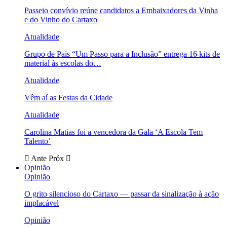
Passeio convívio reúne candidatos a Embaixadores da Vinha
e do Vinho do Cartaxo
Atualidade
Grupo de Pais “Um Passo para a Inclusão” entrega 16 kits de
material às escolas do…
Atualidade
Vêm aí as Festas da Cidade
Atualidade
Carolina Matias foi a vencedora da Gala ‘A Escola Tem
Talento’
Ante
Próx
Opinião
Opinião
O grito silencioso do Cartaxo — passar da sinalização à ação
implacável
Opinião