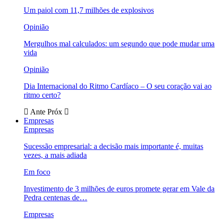
Um paiol com 11,7 milhões de explosivos
Opinião
Mergulhos mal calculados: um segundo que pode mudar uma
vida
Opinião
Dia Internacional do Ritmo Cardíaco – O seu coração vai ao
ritmo certo?
Ante
Próx
Empresas
Empresas
Sucessão empresarial: a decisão mais importante é, muitas
vezes, a mais adiada
Em foco
Investimento de 3 milhões de euros promete gerar em Vale da
Pedra centenas de…
Empresas