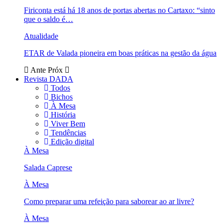
Firiconta está há 18 anos de portas abertas no Cartaxo: “sinto
que o saldo é…
Atualidade
ETAR de Valada pioneira em boas práticas na gestão da água
Ante
Próx
Revista DADA
Todos
Bichos
À Mesa
História
Viver Bem
Tendências
Edição digital
À Mesa
Salada Caprese
À Mesa
Como preparar uma refeição para saborear ao ar livre?
À Mesa