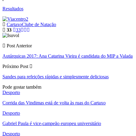
Resultados
Cartaxo
Clube de Natação
33
33
Post Anterior
Autárquicas 2017: Ana Catarina Vieira é candidata do MIP a Valada
Próximo Post
Sandes para refeições rápidas e simplesmente deliciosas
Pode gostar também
Desporto
Corrida das Vindimas está de volta às ruas do Cartaxo
Desporto
Gabriel Paula é vice-campeão europeu universitário
Desporto