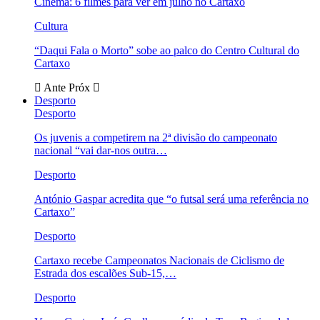
Cinema: 6 filmes para ver em julho no Cartaxo
Cultura
“Daqui Fala o Morto” sobe ao palco do Centro Cultural do
Cartaxo
Ante
Próx
Desporto
Desporto
Os juvenis a competirem na 2ª divisão do campeonato
nacional “vai dar-nos outra…
Desporto
António Gaspar acredita que “o futsal será uma referência no
Cartaxo”
Desporto
Cartaxo recebe Campeonatos Nacionais de Ciclismo de
Estrada dos escalões Sub-15,…
Desporto