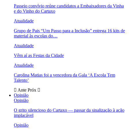
Passeio convívio reúne candidatos a Embaixadores da Vinha
e do Vinho do Cartaxo
Atualidade
Grupo de Pais “Um Passo para a Inclusão” entrega 16 kits de
material às escolas do…
Atualidade
Vêm aí as Festas da Cidade
Atualidade
Carolina Matias foi a vencedora da Gala ‘A Escola Tem
Talento’
Ante
Próx
Opinião
Opinião
O grito silencioso do Cartaxo — passar da sinalização à ação
implacável
Opinião