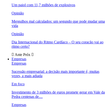
Um paiol com 11,7 milhões de explosivos
Opinião
Mergulhos mal calculados: um segundo que pode mudar uma
vida
Opinião
Dia Internacional do Ritmo Cardíaco – O seu coração vai ao
ritmo certo?
Ante
Próx
Empresas
Empresas
Sucessão empresarial: a decisão mais importante é, muitas
vezes, a mais adiada
Em foco
Investimento de 3 milhões de euros promete gerar em Vale da
Pedra centenas de…
Empresas