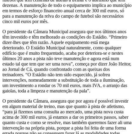
dezenas. A manutenção de todo o equipamento implica ao município
em termos de esforço financeiro anual cerca de 300 mil euros, só
para a manutenção da relva do campo de futebol são necessários
cinco mil euros por mês.
O presidente da Câmara Municipal assegura que nos últimos anos
têm investido e têm melhorado as condições do Estádio. “Primeiro
dizer-lhes que têm razão. Aquele equipamento está mega
deteriorado. O Estádio Municipal naturalmente, como qualquer
edifício que é muito frequentado, acaba por deteriora-se e nestes
últimos 20 anos a pista não teve manutenção e agora está num
estado tal que tem que ser uma nova”, começa por dizer João Heitor,
ao Jornal de Cá, quando confrontado com as queixas dos
treinadores. “O Estádio não tem sido esquecido, já sofreu
intervenções, nomeadamente a substituição de toda a iluminação,
um investimento a rondar os 70 mil euros, mais IVA, o arranjo das
gaiolas, toda a limpeza e manutenção da pala”.
O presidente da Câmara, assegura que por agora é possível investir
em algum material de treino, mas que quanto à pista de atletismo,
“para já fizemos uma consulta ao mercado, uma pista nova custa
acima de 300 mil euros, já estamos a dar os primeiros passos, saber
quanto custa e como se resolve, mas também queremos fazer ali uma
intervenção na própria pista, porque a pista foi feita de uma forma
errada porque não se conseguem fazer lá as modalidades todas.