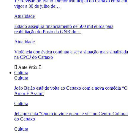
1.ª Revisão do Plano Diretor Municipal do Cartaxo entra em
vigor a 30 de julho de…
Atualidade
Estado assegura financiamento de 500 mil euros para
reabilitação do Posto da GNR do…
Atualidade
Violência doméstica continua a ser a situação mais sinalizada
na CPCJ do Cartaxo
Ante
Próx
Cultura
Cultura
João Baião está de volta ao Cartaxo com a nova comédia “O
Amor É Assim”
Cultura
Jel apresenta “Quem te viu e quem te vê” no Centro Cultural
do Cartaxo
Cultura