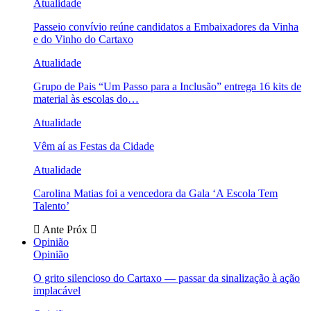
Atualidade
Passeio convívio reúne candidatos a Embaixadores da Vinha
e do Vinho do Cartaxo
Atualidade
Grupo de Pais “Um Passo para a Inclusão” entrega 16 kits de
material às escolas do…
Atualidade
Vêm aí as Festas da Cidade
Atualidade
Carolina Matias foi a vencedora da Gala ‘A Escola Tem
Talento’
Ante
Próx
Opinião
Opinião
O grito silencioso do Cartaxo — passar da sinalização à ação
implacável