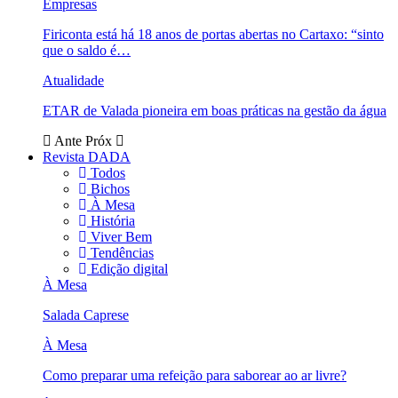
Empresas
Firiconta está há 18 anos de portas abertas no Cartaxo: “sinto
que o saldo é…
Atualidade
ETAR de Valada pioneira em boas práticas na gestão da água
Ante
Próx
Revista DADA
Todos
Bichos
À Mesa
História
Viver Bem
Tendências
Edição digital
À Mesa
Salada Caprese
À Mesa
Como preparar uma refeição para saborear ao ar livre?