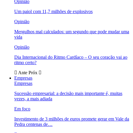
Opinião
Um paiol com 11,7 milhões de explosivos
Opinião
Mergulhos mal calculados: um segundo que pode mudar uma
vida
Opinião
Dia Internacional do Ritmo Cardíaco – O seu coração vai ao
ritmo certo?
Ante
Próx
Empresas
Empresas
Sucessão empresarial: a decisão mais importante é, muitas
vezes, a mais adiada
Em foco
Investimento de 3 milhões de euros promete gerar em Vale da
Pedra centenas de…