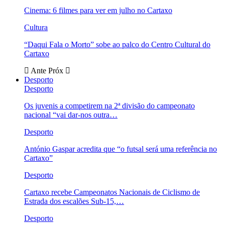
Cinema: 6 filmes para ver em julho no Cartaxo
Cultura
“Daqui Fala o Morto” sobe ao palco do Centro Cultural do
Cartaxo
Ante
Próx
Desporto
Desporto
Os juvenis a competirem na 2ª divisão do campeonato
nacional “vai dar-nos outra…
Desporto
António Gaspar acredita que “o futsal será uma referência no
Cartaxo”
Desporto
Cartaxo recebe Campeonatos Nacionais de Ciclismo de
Estrada dos escalões Sub-15,…
Desporto