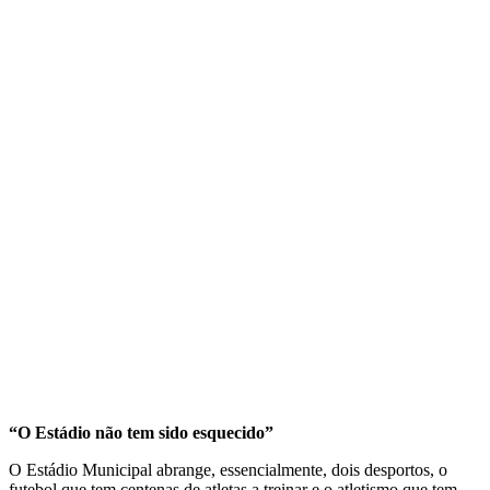
“O Estádio não tem sido esquecido”
O Estádio Municipal abrange, essencialmente, dois desportos, o
futebol que tem centenas de atletas a treinar e o atletismo que tem