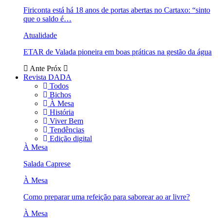
Firiconta está há 18 anos de portas abertas no Cartaxo: “sinto
que o saldo é…
Atualidade
ETAR de Valada pioneira em boas práticas na gestão da água
Ante
Próx
Revista DADA
Todos
Bichos
À Mesa
História
Viver Bem
Tendências
Edição digital
À Mesa
Salada Caprese
À Mesa
Como preparar uma refeição para saborear ao ar livre?
À Mesa