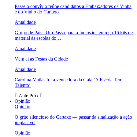
Passeio convívio reúne candidatos a Embaixadores da Vinha
e do Vinho do Cartaxo
Atualidade
Grupo de Pais “Um Passo para a Inclusão” entrega 16 kits de
material às escolas do…
Atualidade
Vêm aí as Festas da Cidade
Atualidade
Carolina Matias foi a vencedora da Gala ‘A Escola Tem
Talento’
Ante
Próx
Opinião
Opinião
O grito silencioso do Cartaxo — passar da sinalização à ação
implacável
Opinião