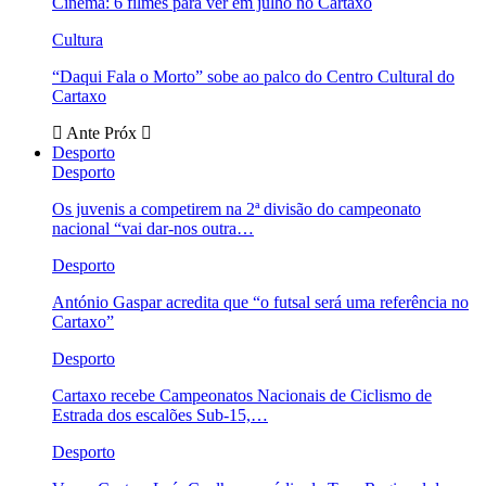
Cinema: 6 filmes para ver em julho no Cartaxo
Cultura
“Daqui Fala o Morto” sobe ao palco do Centro Cultural do
Cartaxo
Ante
Próx
Desporto
Desporto
Os juvenis a competirem na 2ª divisão do campeonato
nacional “vai dar-nos outra…
Desporto
António Gaspar acredita que “o futsal será uma referência no
Cartaxo”
Desporto
Cartaxo recebe Campeonatos Nacionais de Ciclismo de
Estrada dos escalões Sub-15,…
Desporto