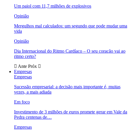
Um paiol com 11,7 milhões de explosivos
Opinião
Mergulhos mal calculados: um segundo que pode mudar uma
vida
Opinião
Dia Internacional do Ritmo Cardíaco – O seu coração vai ao
ritmo certo?
Ante
Próx
Empresas
Empresas
Sucessão empresarial: a decisão mais importante é, muitas
vezes, a mais adiada
Em foco
Investimento de 3 milhões de euros promete gerar em Vale da
Pedra centenas de…
Empresas