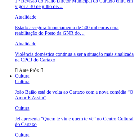
1.ª Revisão do Plano Diretor Municipal do Cartaxo entra em
vigor a 30 de julho de…
Atualidade
Estado assegura financiamento de 500 mil euros para
reabilitação do Posto da GNR do…
Atualidade
Violência doméstica continua a ser a situação mais sinalizada
na CPCJ do Cartaxo
Ante
Próx
Cultura
Cultura
João Baião está de volta ao Cartaxo com a nova comédia “O
Amor É Assim”
Cultura
Jel apresenta “Quem te viu e quem te vê” no Centro Cultural
do Cartaxo
Cultura