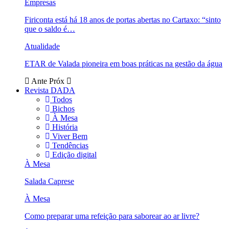
Empresas
Firiconta está há 18 anos de portas abertas no Cartaxo: “sinto
que o saldo é…
Atualidade
ETAR de Valada pioneira em boas práticas na gestão da água
Ante
Próx
Revista DADA
Todos
Bichos
À Mesa
História
Viver Bem
Tendências
Edição digital
À Mesa
Salada Caprese
À Mesa
Como preparar uma refeição para saborear ao ar livre?