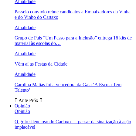
Atualidade
Passeio convívio reúne candidatos a Embaixadores da Vinha
e do Vinho do Cartaxo
Atualidade
Grupo de Pais “Um Passo para a Inclusão” entrega 16 kits de
material às escolas do…
Atualidade
Vêm aí as Festas da Cidade
Atualidade
Carolina Matias foi a vencedora da Gala ‘A Escola Tem
Talento’
Ante
Próx
Opinião
Opinião
O grito silencioso do Cartaxo — passar da sinalização à ação
implacável