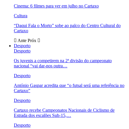
Cinema: 6 filmes para ver em julho no Cartaxo
Cultura
“Daqui Fala o Morto” sobe ao palco do Centro Cultural do
Cartaxo
Ante
Próx
Desporto
Desporto
Os juvenis a competirem na 2ª divisão do campeonato
nacional “vai dar-nos outra…
Desporto
António Gaspar acredita que “o futsal será uma referência no
Cartaxo”
Desporto
Cartaxo recebe Campeonatos Nacionais de Ciclismo de
Estrada dos escalões Sub-15,…
Desporto