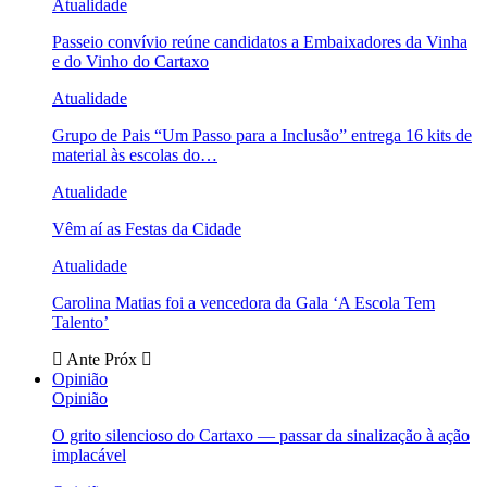
Atualidade
Passeio convívio reúne candidatos a Embaixadores da Vinha
e do Vinho do Cartaxo
Atualidade
Grupo de Pais “Um Passo para a Inclusão” entrega 16 kits de
material às escolas do…
Atualidade
Vêm aí as Festas da Cidade
Atualidade
Carolina Matias foi a vencedora da Gala ‘A Escola Tem
Talento’
Ante
Próx
Opinião
Opinião
O grito silencioso do Cartaxo — passar da sinalização à ação
implacável