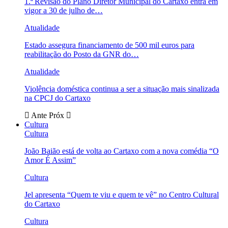
1.ª Revisão do Plano Diretor Municipal do Cartaxo entra em
vigor a 30 de julho de…
Atualidade
Estado assegura financiamento de 500 mil euros para
reabilitação do Posto da GNR do…
Atualidade
Violência doméstica continua a ser a situação mais sinalizada
na CPCJ do Cartaxo
Ante
Próx
Cultura
Cultura
João Baião está de volta ao Cartaxo com a nova comédia “O
Amor É Assim”
Cultura
Jel apresenta “Quem te viu e quem te vê” no Centro Cultural
do Cartaxo
Cultura