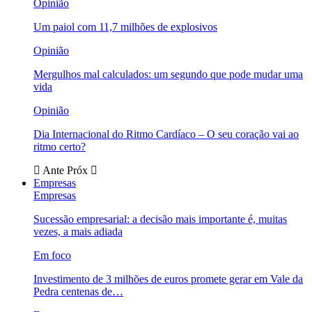
Opinião
Um paiol com 11,7 milhões de explosivos
Opinião
Mergulhos mal calculados: um segundo que pode mudar uma
vida
Opinião
Dia Internacional do Ritmo Cardíaco – O seu coração vai ao
ritmo certo?
Ante
Próx
Empresas
Empresas
Sucessão empresarial: a decisão mais importante é, muitas
vezes, a mais adiada
Em foco
Investimento de 3 milhões de euros promete gerar em Vale da
Pedra centenas de…