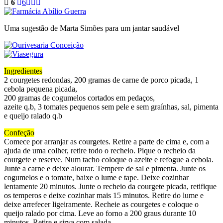
6
6
Uma sugestão de Marta Simões para um jantar saudável
Ingredientes
2 courgetes redondas, 200 gramas de carne de porco picada, 1
cebola pequena picada,
200 gramas de cogumelos cortados em pedaços,
azeite q.b, 3 tomates pequenos sem pele e sem graínhas, sal, pimenta
e queijo ralado q.b
Confeção
Comece por arranjar as courgetes. Retire a parte de cima e, com a
ajuda de uma colher, retire todo o recheio. Pique o recheio da
courgete e reserve. Num tacho coloque o azeite e refogue a cebola.
Junte a carne e deixe alourar. Tempere de sal e pimenta. Junte os
cogumelos e o tomate, baixe o lume e tape. Deixe cozinhar
lentamente 20 minutos. Junte o recheio da courgete picada, retifique
os temperos e deixe cozinhar mais 15 minutos. Retire do lume e
deixe arrefecer ligeiramente. Recheie as courgetes e coloque o
queijo ralado por cima. Leve ao forno a 200 graus durante 10
minutos. Retire e sirva com salada.