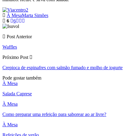
À Mesa
Marta Simões
6
6
Post Anterior
Waffles
Próximo Post
Crepioca de espinafres com salmão fumado e molho de iogurte
Pode gostar também
À Mesa
Salada Caprese
À Mesa
Como preparar uma refeição para saborear ao ar livre?
À Mesa
Refeições de verão