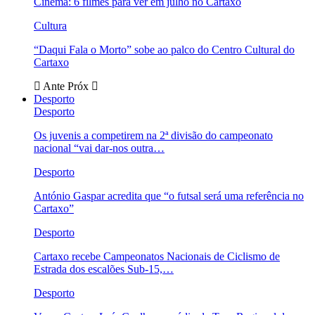
Cinema: 6 filmes para ver em julho no Cartaxo
Cultura
“Daqui Fala o Morto” sobe ao palco do Centro Cultural do
Cartaxo
Ante
Próx
Desporto
Desporto
Os juvenis a competirem na 2ª divisão do campeonato
nacional “vai dar-nos outra…
Desporto
António Gaspar acredita que “o futsal será uma referência no
Cartaxo”
Desporto
Cartaxo recebe Campeonatos Nacionais de Ciclismo de
Estrada dos escalões Sub-15,…
Desporto