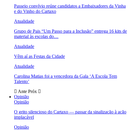
Passeio convívio reúne candidatos a Embaixadores da Vinha
e do Vinho do Cartaxo
Atualidade
Grupo de Pais “Um Passo para a Inclusão” entrega 16 kits de
material às escolas do…
Atualidade
Vêm aí as Festas da Cidade
Atualidade
Carolina Matias foi a vencedora da Gala ‘A Escola Tem
Talento’
Ante
Próx
Opinião
Opinião
O grito silencioso do Cartaxo — passar da sinalização à ação
implacável
Opinião