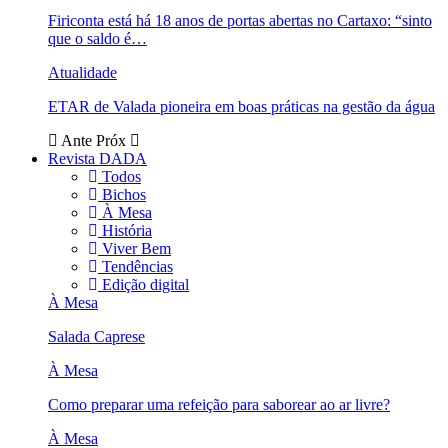
Firiconta está há 18 anos de portas abertas no Cartaxo: “sinto
que o saldo é…
Atualidade
ETAR de Valada pioneira em boas práticas na gestão da água
Ante
Próx
Revista DADA
Todos
Bichos
À Mesa
História
Viver Bem
Tendências
Edição digital
À Mesa
Salada Caprese
À Mesa
Como preparar uma refeição para saborear ao ar livre?
À Mesa