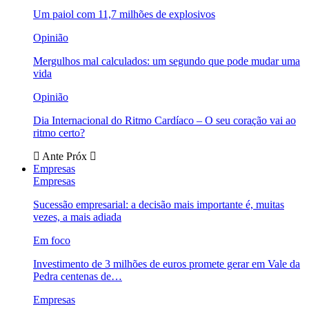
Um paiol com 11,7 milhões de explosivos
Opinião
Mergulhos mal calculados: um segundo que pode mudar uma
vida
Opinião
Dia Internacional do Ritmo Cardíaco – O seu coração vai ao
ritmo certo?
Ante
Próx
Empresas
Empresas
Sucessão empresarial: a decisão mais importante é, muitas
vezes, a mais adiada
Em foco
Investimento de 3 milhões de euros promete gerar em Vale da
Pedra centenas de…
Empresas