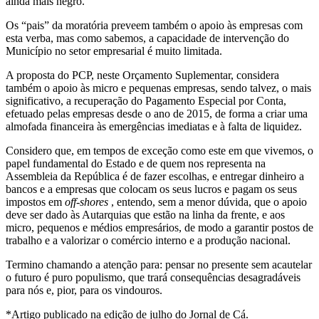
ainda mais negro.
Os “pais” da moratória preveem também o apoio às empresas com
esta verba, mas como sabemos, a capacidade de intervenção do
Município no setor empresarial é muito limitada.
A proposta do PCP, neste Orçamento Suplementar, considera
também o apoio às micro e pequenas empresas, sendo talvez, o mais
significativo, a recuperação do Pagamento Especial por Conta,
efetuado pelas empresas desde o ano de 2015, de forma a criar uma
almofada financeira às emergências imediatas e à falta de liquidez.
Considero que, em tempos de exceção como este em que vivemos, o
papel fundamental do Estado e de quem nos representa na
Assembleia da República é de fazer escolhas, e entregar dinheiro a
bancos e a empresas que colocam os seus lucros e pagam os seus
impostos em
off-shores
, entendo, sem a menor dúvida, que o apoio
deve ser dado às Autarquias que estão na linha da frente, e aos
micro, pequenos e médios empresários, de modo a garantir postos de
trabalho e a valorizar o comércio interno e a produção nacional.
Termino chamando a atenção para: pensar no presente sem acautelar
o futuro é puro populismo, que trará consequências desagradáveis
para nós e, pior, para os vindouros.
*Artigo publicado na edição de julho do Jornal de Cá.