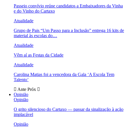
Passeio convívio reúne candidatos a Embaixadores da Vinha
e do Vinho do Cartaxo
Atualidade
Grupo de Pais “Um Passo para a Inclusão” entrega 16 kits de
material às escolas do…
Atualidade
Vêm aí as Festas da Cidade
Atualidade
Carolina Matias foi a vencedora da Gala ‘A Escola Tem
Talento’
Ante
Próx
Opinião
Opinião
O grito silencioso do Cartaxo — passar da sinalização à ação
implacável
Opinião