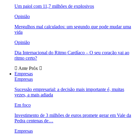
Um paiol com 11,7 milhões de explosivos
Opinião
Mergulhos mal calculados: um segundo que pode mudar uma
vida
Opinião
Dia Internacional do Ritmo Cardíaco – O seu coração vai ao
ritmo certo?
Ante
Próx
Empresas
Empresas
Sucessão empresarial: a decisão mais importante é, muitas
vezes, a mais adiada
Em foco
Investimento de 3 milhões de euros promete gerar em Vale da
Pedra centenas de…
Empresas