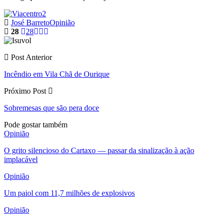
José Barreto
Opinião
28
28
Post Anterior
Incêndio em Vila Chã de Ourique
Próximo Post
Sobremesas que são pera doce
Pode gostar também
Opinião
O grito silencioso do Cartaxo — passar da sinalização à ação
implacável
Opinião
Um paiol com 11,7 milhões de explosivos
Opinião