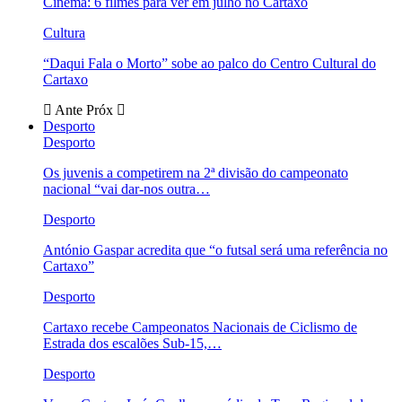
Cinema: 6 filmes para ver em julho no Cartaxo
Cultura
“Daqui Fala o Morto” sobe ao palco do Centro Cultural do
Cartaxo
Ante
Próx
Desporto
Desporto
Os juvenis a competirem na 2ª divisão do campeonato
nacional “vai dar-nos outra…
Desporto
António Gaspar acredita que “o futsal será uma referência no
Cartaxo”
Desporto
Cartaxo recebe Campeonatos Nacionais de Ciclismo de
Estrada dos escalões Sub-15,…
Desporto