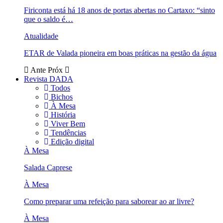
Firiconta está há 18 anos de portas abertas no Cartaxo: “sinto
que o saldo é…
Atualidade
ETAR de Valada pioneira em boas práticas na gestão da água
Ante
Próx
Revista DADA
Todos
Bichos
À Mesa
História
Viver Bem
Tendências
Edição digital
À Mesa
Salada Caprese
À Mesa
Como preparar uma refeição para saborear ao ar livre?
À Mesa