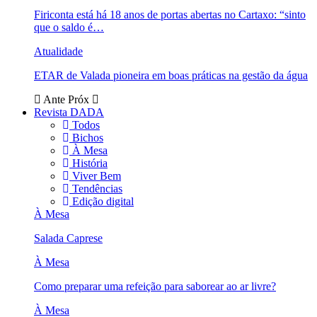
Firiconta está há 18 anos de portas abertas no Cartaxo: “sinto
que o saldo é…
Atualidade
ETAR de Valada pioneira em boas práticas na gestão da água
Ante
Próx
Revista DADA
Todos
Bichos
À Mesa
História
Viver Bem
Tendências
Edição digital
À Mesa
Salada Caprese
À Mesa
Como preparar uma refeição para saborear ao ar livre?
À Mesa