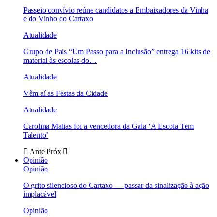
Passeio convívio reúne candidatos a Embaixadores da Vinha
e do Vinho do Cartaxo
Atualidade
Grupo de Pais “Um Passo para a Inclusão” entrega 16 kits de
material às escolas do…
Atualidade
Vêm aí as Festas da Cidade
Atualidade
Carolina Matias foi a vencedora da Gala ‘A Escola Tem
Talento’
Ante
Próx
Opinião
Opinião
O grito silencioso do Cartaxo — passar da sinalização à ação
implacável
Opinião