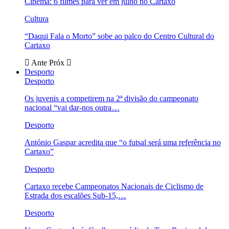
Cinema: 6 filmes para ver em julho no Cartaxo
Cultura
“Daqui Fala o Morto” sobe ao palco do Centro Cultural do
Cartaxo
Ante
Próx
Desporto
Desporto
Os juvenis a competirem na 2ª divisão do campeonato
nacional “vai dar-nos outra…
Desporto
António Gaspar acredita que “o futsal será uma referência no
Cartaxo”
Desporto
Cartaxo recebe Campeonatos Nacionais de Ciclismo de
Estrada dos escalões Sub-15,…
Desporto