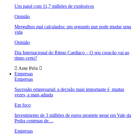
Um paiol com 11,7 milhões de explosivos
Opinião
Mergulhos mal calculados: um segundo que pode mudar uma
vida
Opinião
Dia Internacional do Ritmo Cardíaco – O seu coração vai ao
ritmo certo?
Ante
Próx
Empresas
Empresas
Sucessão empresarial: a decisão mais importante é, muitas
vezes, a mais adiada
Em foco
Investimento de 3 milhões de euros promete gerar em Vale da
Pedra centenas de…
Empresas