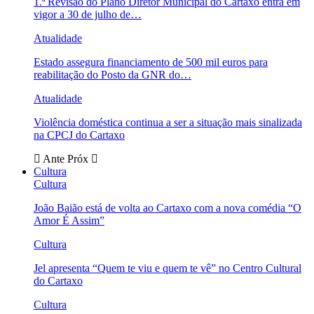
1.ª Revisão do Plano Diretor Municipal do Cartaxo entra em
vigor a 30 de julho de…
Atualidade
Estado assegura financiamento de 500 mil euros para
reabilitação do Posto da GNR do…
Atualidade
Violência doméstica continua a ser a situação mais sinalizada
na CPCJ do Cartaxo
Ante
Próx
Cultura
Cultura
João Baião está de volta ao Cartaxo com a nova comédia “O
Amor É Assim”
Cultura
Jel apresenta “Quem te viu e quem te vê” no Centro Cultural
do Cartaxo
Cultura