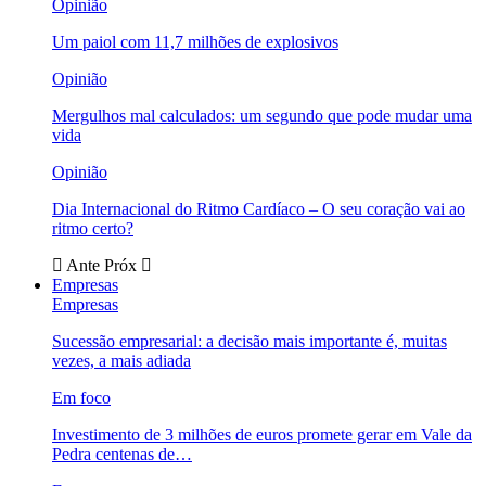
Opinião
Um paiol com 11,7 milhões de explosivos
Opinião
Mergulhos mal calculados: um segundo que pode mudar uma
vida
Opinião
Dia Internacional do Ritmo Cardíaco – O seu coração vai ao
ritmo certo?
Ante
Próx
Empresas
Empresas
Sucessão empresarial: a decisão mais importante é, muitas
vezes, a mais adiada
Em foco
Investimento de 3 milhões de euros promete gerar em Vale da
Pedra centenas de…