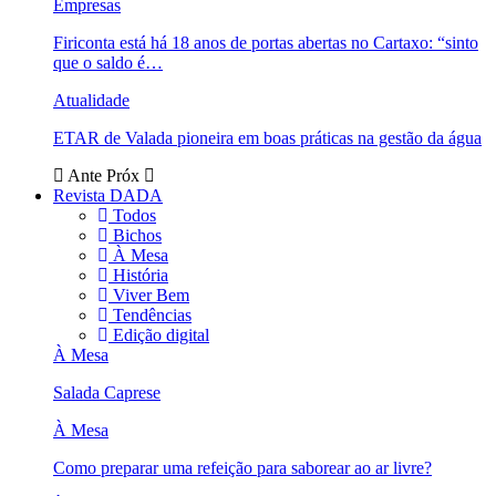
Empresas
Firiconta está há 18 anos de portas abertas no Cartaxo: “sinto
que o saldo é…
Atualidade
ETAR de Valada pioneira em boas práticas na gestão da água
Ante
Próx
Revista DADA
Todos
Bichos
À Mesa
História
Viver Bem
Tendências
Edição digital
À Mesa
Salada Caprese
À Mesa
Como preparar uma refeição para saborear ao ar livre?