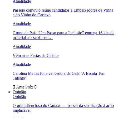
Atualidade
Passeio convívio reúne candidatos a Embaixadores da Vinha
e do Vinho do Cartaxo
Atualidade
Grupo de Pais “Um Passo para a Inclusão” entrega 16 kits de
material às escolas do…
Atualidade
Vêm aí as Festas da Cidade
Atualidade
Carolina Matias foi a vencedora da Gala ‘A Escola Tem
Talento’
Ante
Próx
Opinião
Opinião
O grito silencioso do Cartaxo — passar da sinalização à ação
implacável