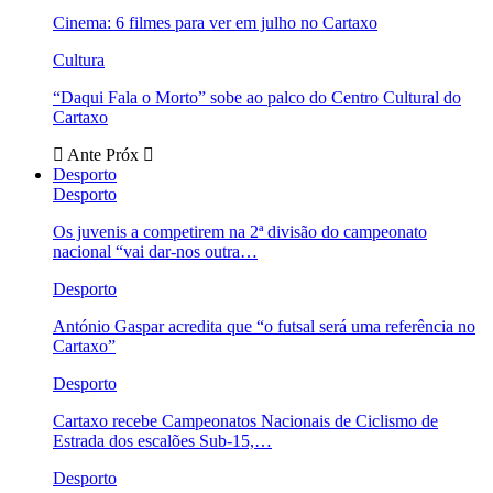
Cinema: 6 filmes para ver em julho no Cartaxo
Cultura
“Daqui Fala o Morto” sobe ao palco do Centro Cultural do
Cartaxo
Ante
Próx
Desporto
Desporto
Os juvenis a competirem na 2ª divisão do campeonato
nacional “vai dar-nos outra…
Desporto
António Gaspar acredita que “o futsal será uma referência no
Cartaxo”
Desporto
Cartaxo recebe Campeonatos Nacionais de Ciclismo de
Estrada dos escalões Sub-15,…
Desporto