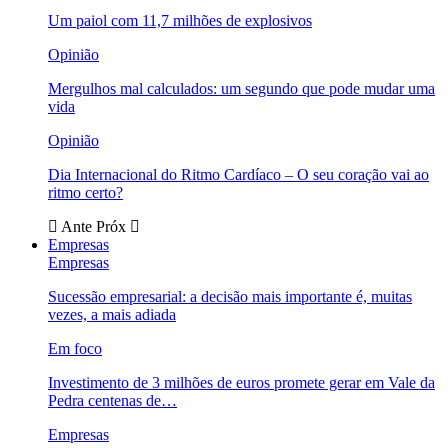
Um paiol com 11,7 milhões de explosivos
Opinião
Mergulhos mal calculados: um segundo que pode mudar uma
vida
Opinião
Dia Internacional do Ritmo Cardíaco – O seu coração vai ao
ritmo certo?
Ante
Próx
Empresas
Empresas
Sucessão empresarial: a decisão mais importante é, muitas
vezes, a mais adiada
Em foco
Investimento de 3 milhões de euros promete gerar em Vale da
Pedra centenas de…
Empresas