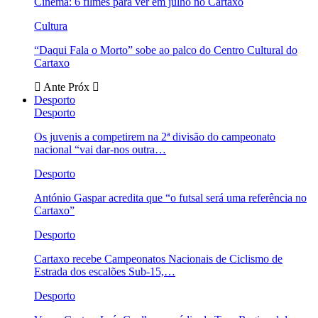
Cinema: 6 filmes para ver em julho no Cartaxo
Cultura
“Daqui Fala o Morto” sobe ao palco do Centro Cultural do
Cartaxo
Ante
Próx
Desporto
Desporto
Os juvenis a competirem na 2ª divisão do campeonato
nacional “vai dar-nos outra…
Desporto
António Gaspar acredita que “o futsal será uma referência no
Cartaxo”
Desporto
Cartaxo recebe Campeonatos Nacionais de Ciclismo de
Estrada dos escalões Sub-15,…
Desporto