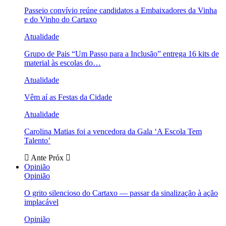
Passeio convívio reúne candidatos a Embaixadores da Vinha
e do Vinho do Cartaxo
Atualidade
Grupo de Pais “Um Passo para a Inclusão” entrega 16 kits de
material às escolas do…
Atualidade
Vêm aí as Festas da Cidade
Atualidade
Carolina Matias foi a vencedora da Gala ‘A Escola Tem
Talento’
Ante
Próx
Opinião
Opinião
O grito silencioso do Cartaxo — passar da sinalização à ação
implacável
Opinião