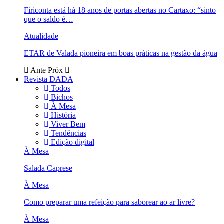
Firiconta está há 18 anos de portas abertas no Cartaxo: “sinto
que o saldo é…
Atualidade
ETAR de Valada pioneira em boas práticas na gestão da água
Ante
Próx
Revista DADA
Todos
Bichos
À Mesa
História
Viver Bem
Tendências
Edição digital
À Mesa
Salada Caprese
À Mesa
Como preparar uma refeição para saborear ao ar livre?
À Mesa