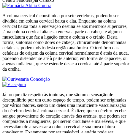
Centro Fisioterapia Cartaxo
A coluna cervical é constituída por sete vértebras, podendo ser
dividida em coluna cervical baixa e alta. Enquanto na coluna
cervical baixa toda a enervação destina-se aos membros superiores,
já na coluna cervical alta esta enerva a parte da cabeça e alguma
musculatura que faz a ligação entre a coluna e o crânio. Desta
forma, sintomas como dores de cabeça, clinicamente denominadas
cefaleias, podem advir desta região anatómica. O território das
cefaleias de origem da coluna cervical normalmente é atrás da nuca,
podendo distender-se até à parte anterior, em forma de capacete, ou
apenas unilateral, que se estende deste a cervical até à parte superior
da orelha.
Já no que diz respeito às tonturas, que são uma sensação de
desequilíbrio por um curto espaço de tempo, podem ser originadas
por vários fatores, sendo um deles uma insuficiente vascularização
do cérebro devido à coluna cervical. É dizer, que o cérebro recebe
sangue proveniente do coração através das artérias, que podem ser
comparadas a mangueiras, por serem circulares e maleáveis, e que
necessitam de atravessar a coluna cervical e sua musculatura
envolvente. Exatamente por ser maleável, a artéria pode ser