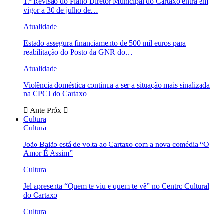
1.ª Revisão do Plano Diretor Municipal do Cartaxo entra em
vigor a 30 de julho de…
Atualidade
Estado assegura financiamento de 500 mil euros para
reabilitação do Posto da GNR do…
Atualidade
Violência doméstica continua a ser a situação mais sinalizada
na CPCJ do Cartaxo
Ante
Próx
Cultura
Cultura
João Baião está de volta ao Cartaxo com a nova comédia “O
Amor É Assim”
Cultura
Jel apresenta “Quem te viu e quem te vê” no Centro Cultural
do Cartaxo
Cultura