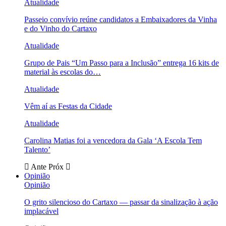
Atualidade
Passeio convívio reúne candidatos a Embaixadores da Vinha
e do Vinho do Cartaxo
Atualidade
Grupo de Pais “Um Passo para a Inclusão” entrega 16 kits de
material às escolas do…
Atualidade
Vêm aí as Festas da Cidade
Atualidade
Carolina Matias foi a vencedora da Gala ‘A Escola Tem
Talento’
Ante
Próx
Opinião
Opinião
O grito silencioso do Cartaxo — passar da sinalização à ação
implacável