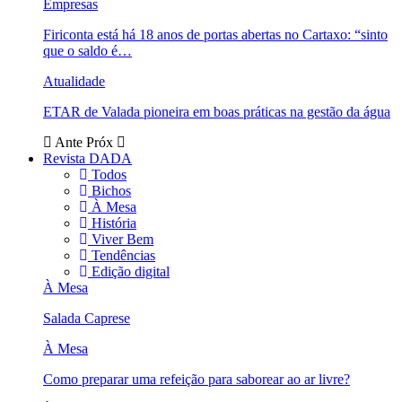
Empresas
Firiconta está há 18 anos de portas abertas no Cartaxo: “sinto
que o saldo é…
Atualidade
ETAR de Valada pioneira em boas práticas na gestão da água
Ante
Próx
Revista DADA
Todos
Bichos
À Mesa
História
Viver Bem
Tendências
Edição digital
À Mesa
Salada Caprese
À Mesa
Como preparar uma refeição para saborear ao ar livre?