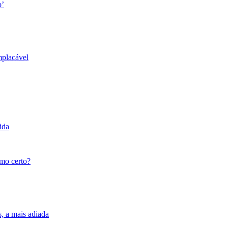
o’
mplacável
ida
tmo certo?
s, a mais adiada