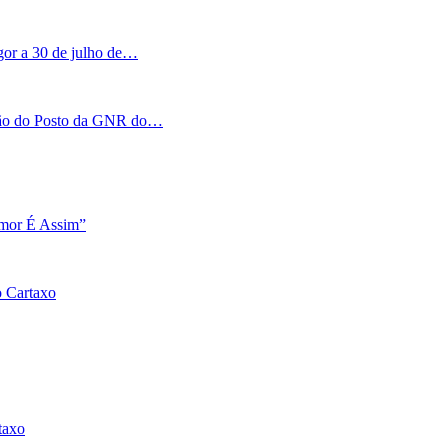
igor a 30 de julho de…
tação do Posto da GNR do…
Amor É Assim”
o Cartaxo
taxo