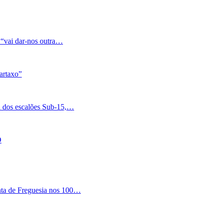
 “vai dar-nos outra…
artaxo”
a dos escalões Sub-15,…
O
nta de Freguesia nos 100…