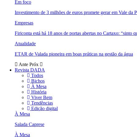
Em foco
Investimento de 3 milhões de euros promete gerar em Vale da 
Empresas
Firiconta está há 18 anos de portas abertas no Cartaxo: “sinto 
Atualidade
ETAR de Valada pioneira em boas práticas na gestão da água
Ante
Próx
Revista DADA
Todos
Bichos
À Mesa
História
Viver Bem
Tendências
Edição digital
À Mesa
Salada Caprese
À Mesa