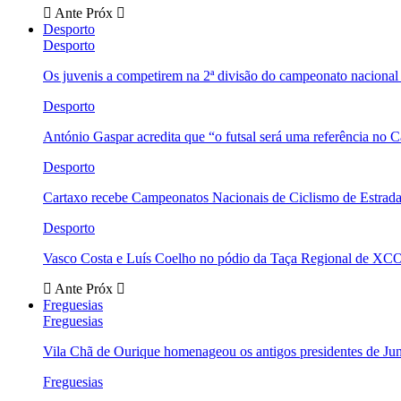
Ante
Próx
Desporto
Desporto
Os juvenis a competirem na 2ª divisão do campeonato nacional
Desporto
António Gaspar acredita que “o futsal será uma referência no C
Desporto
Cartaxo recebe Campeonatos Nacionais de Ciclismo de Estrad
Desporto
Vasco Costa e Luís Coelho no pódio da Taça Regional de XC
Ante
Próx
Freguesias
Freguesias
Vila Chã de Ourique homenageou os antigos presidentes de Ju
Freguesias