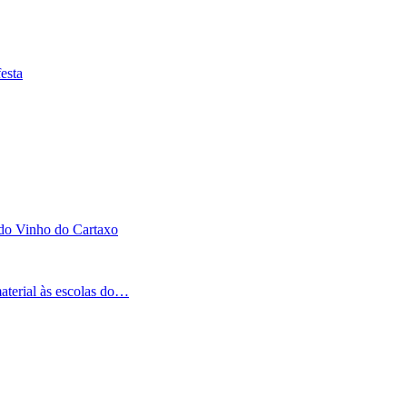
esta
 do Vinho do Cartaxo
aterial às escolas do…