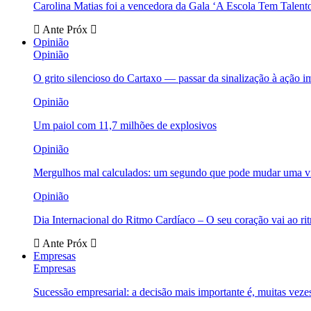
Carolina Matias foi a vencedora da Gala ‘A Escola Tem Talent
Ante
Próx
Opinião
Opinião
O grito silencioso do Cartaxo — passar da sinalização à ação i
Opinião
Um paiol com 11,7 milhões de explosivos
Opinião
Mergulhos mal calculados: um segundo que pode mudar uma v
Opinião
Dia Internacional do Ritmo Cardíaco – O seu coração vai ao ri
Ante
Próx
Empresas
Empresas
Sucessão empresarial: a decisão mais importante é, muitas veze