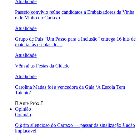
Atualidade
Passeio convívio reúne candidatos a Embaixadores da Vinha
e do Vinho do Cartaxo
Atualidade
Grupo de Pais “Um Passo para a Inclusão” entrega 16 kits de
material às escolas do…
Atualidade
Vêm aí as Festas da Cidade
Atualidade
Carolina Matias foi a vencedora da Gala ‘A Escola Tem
Talento’
Ante
Próx
Opinião
Opinião
O grito silencioso do Cartaxo — passar da sinalização à ação
implacável