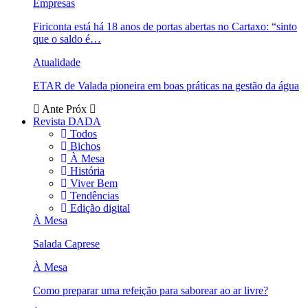
Empresas
Firiconta está há 18 anos de portas abertas no Cartaxo: “sinto
que o saldo é…
Atualidade
ETAR de Valada pioneira em boas práticas na gestão da água
Ante
Próx
Revista DADA
Todos
Bichos
À Mesa
História
Viver Bem
Tendências
Edição digital
À Mesa
Salada Caprese
À Mesa
Como preparar uma refeição para saborear ao ar livre?