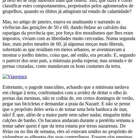
já nem sei se hoje sabemos mais que ontem. Sim, que dizer e como
classificar estes comportamentos, perpetrados pelos aglomerados de
grupelhos, quando os óbitos já atingiram tal estado de calamidade?
Mas, no artigo de janeiro, estava eu analisando e narrando as
vivências das gerações de 50 e 60, dando ênfase ao calvário das
raparigas da província que, por força dos moralismos que lhes eram
impostos, viviam com as liberdades muito cerceadas. Numa segunda
fase, mais pelos meados de 60, já algumas moças mais liberais,
sobretudo as que residiam em meios urbanos, se aventuravam a
mostrar o joelho inteiro, coisa que, até então, era pecado. E, segundo
o parecer dos seus pais, a minissaia podia esperar, mas sentada e de
pernas cruzadas, como mandavam os bons costumes da terra.
Entretanto, o pagode masculino, achando que a minissaia tardava
em chegar à terra, confrontados com a avidez de deitar o olho às
pernas das meninas, não se coibia de, em certos domingos de verão,
pegar nas bicicletas e demandar a praia da Nazaré. E não se pense
que o propósito deles seria o de tomar uma bela banhoca de mar,
não! É que, além de a maior parte nem saber nadar, ninguém tinha
calções de banho. Os bacanos andaram durante a pretérita semana a
tentar saber quem é que da terra estaria por terras nazarenas. De
férias ou no fim de semana, eles só estavam unidos no propósito de
vislumbrar as silhuetas das suas conterrâneas. Fossem elas meninas