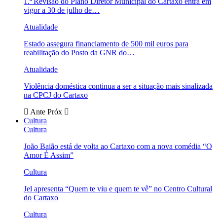
1.ª Revisão do Plano Diretor Municipal do Cartaxo entra em
vigor a 30 de julho de…
Atualidade
Estado assegura financiamento de 500 mil euros para
reabilitação do Posto da GNR do…
Atualidade
Violência doméstica continua a ser a situação mais sinalizada
na CPCJ do Cartaxo
Ante
Próx
Cultura
Cultura
João Baião está de volta ao Cartaxo com a nova comédia “O
Amor É Assim”
Cultura
Jel apresenta “Quem te viu e quem te vê” no Centro Cultural
do Cartaxo
Cultura