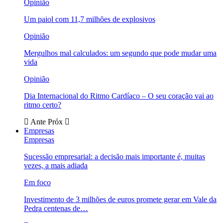
Opinião
Um paiol com 11,7 milhões de explosivos
Opinião
Mergulhos mal calculados: um segundo que pode mudar uma
vida
Opinião
Dia Internacional do Ritmo Cardíaco – O seu coração vai ao
ritmo certo?
Ante
Próx
Empresas
Empresas
Sucessão empresarial: a decisão mais importante é, muitas
vezes, a mais adiada
Em foco
Investimento de 3 milhões de euros promete gerar em Vale da
Pedra centenas de…