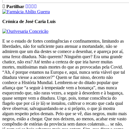
Partilhar
Crónica de José Caria Luís
E se o estado de fortes contingências e confinamentos, limitando as
liberdades, não for suficiente para atenuar a mortandade, não se
admirem que um dia destes se comece a desenhar, e apareça por aí,
uma feroz ditadura. Não querem? Ninguém quer? Era uma grande
chatice, não era? Até tenho a certeza de que iria haver muitas
mortes, muitíssimas mais mortes do que as provocadas pela Covid.
“Ah, é porque estamos na Europa e, aqui, nunca seria viável que tal
ditadura viesse a acontecer?” Quem se fiar nisso, decerto não
conhece a História Mundial. Lembrem-se do ditado popular que
afiança que “a seguir à tempestade vem a bonança”, mas nunca
esquecendo que, não raras vezes, a seguir à desordem e à bagunça,
quase sempre vem a ditadura. Urge, pois, tomar consciência do
flagelo que por cá (e lá) se instalou, cultivar o recato que cada qual
deve observar, salvaguardando-se a si próprio, o que já mostra
algum respeito pelos demais. Pelo que se vê, dias negros, muito mais
negros, estão a chegar. Que nos deixem, ao menos, acabar este vasto
compêndio de estórias da província sem danos colaterais… se não,