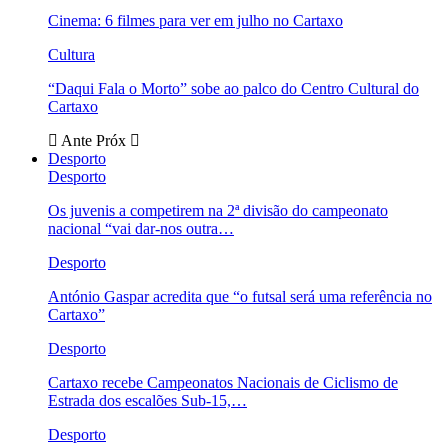
Cinema: 6 filmes para ver em julho no Cartaxo
Cultura
“Daqui Fala o Morto” sobe ao palco do Centro Cultural do
Cartaxo
Ante
Próx
Desporto
Desporto
Os juvenis a competirem na 2ª divisão do campeonato
nacional “vai dar-nos outra…
Desporto
António Gaspar acredita que “o futsal será uma referência no
Cartaxo”
Desporto
Cartaxo recebe Campeonatos Nacionais de Ciclismo de
Estrada dos escalões Sub-15,…
Desporto