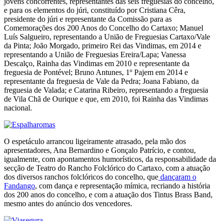
jovens concorrentes, representantes das seis freguesias do concelho,
e para os elementos do júri, constituído por Cristiana Cêra,
presidente do júri e representante da Comissão para as
Comemorações dos 200 Anos do Concelho do Cartaxo; Manuel
Luís Salgueiro, representando a União de Freguesias Cartaxo/Vale
da Pinta; João Morgado, primeiro Rei das Vindimas, em 2014 e
representando a União de Freguesias Ereira/Lapa; Vanessa
Descalço, Rainha das Vindimas em 2010 e representante da
freguesia de Pontével; Bruno Antunes, 1º Pajem em 2014 e
representante da freguesia de Vale da Pedra; Joana Fabiano, da
freguesia de Valada; e Catarina Ribeiro, representando a freguesia
de Vila Chã de Ourique e que, em 2010, foi Rainha das Vindimas
nacional.
O espetáculo arrancou ligeiramente atrasado, pela mão dos
apresentadores, Ana Bernardino e Gonçalo Patrício, e contou,
igualmente, com apontamentos humorísticos, da responsabilidade da
secção de Teatro do Rancho Folclórico do Cartaxo, com a atuação
dos diversos ranchos folclóricos do concelho, que
dançaram o
Fandango
, com dança e representação mímica, recriando a história
dos 200 anos do concelho, e com a atuação dos Tintus Brass Band,
mesmo antes do anúncio dos vencedores.