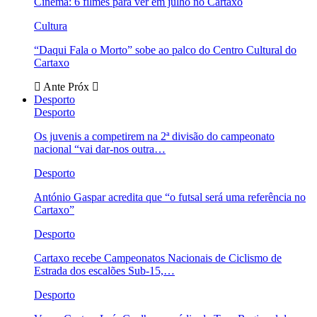
Cinema: 6 filmes para ver em julho no Cartaxo
Cultura
“Daqui Fala o Morto” sobe ao palco do Centro Cultural do
Cartaxo
Ante
Próx
Desporto
Desporto
Os juvenis a competirem na 2ª divisão do campeonato
nacional “vai dar-nos outra…
Desporto
António Gaspar acredita que “o futsal será uma referência no
Cartaxo”
Desporto
Cartaxo recebe Campeonatos Nacionais de Ciclismo de
Estrada dos escalões Sub-15,…
Desporto