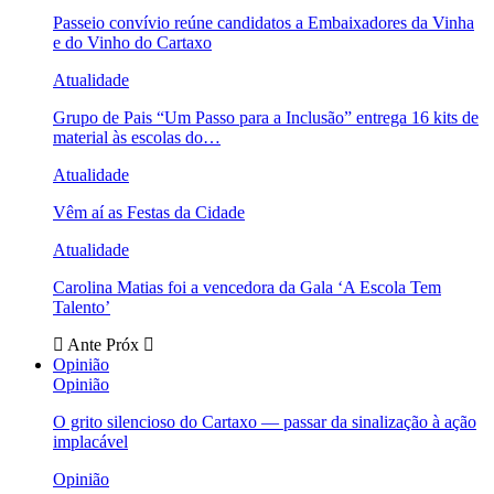
Passeio convívio reúne candidatos a Embaixadores da Vinha
e do Vinho do Cartaxo
Atualidade
Grupo de Pais “Um Passo para a Inclusão” entrega 16 kits de
material às escolas do…
Atualidade
Vêm aí as Festas da Cidade
Atualidade
Carolina Matias foi a vencedora da Gala ‘A Escola Tem
Talento’
Ante
Próx
Opinião
Opinião
O grito silencioso do Cartaxo — passar da sinalização à ação
implacável
Opinião