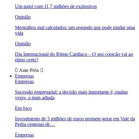
Um paiol com 11,7 milhões de explosivos
Opinião
Mergulhos mal calculados: um segundo que pode mudar uma
vida
Opinião
Dia Internacional do Ritmo Cardíaco – O seu coração vai ao
ritmo certo?
Ante
Próx
Empresas
Empresas
Sucessão empresarial: a decisão mais importante é, muitas
vezes, a mais adiada
Em foco
Investimento de 3 milhões de euros promete gerar em Vale da
Pedra centenas de…
Empresas