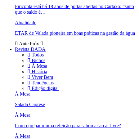
Firiconta está há 18 anos de portas abertas no Cartaxo: “sinto
que o saldo é…
Atualidade
ETAR de Valada pioneira em boas práticas na gestão da água
Ante
Próx
Revista DADA
Todos
Bichos
À Mesa
História
Viver Bem
Tendências
Edição digital
À Mesa
Salada Caprese
À Mesa
Como preparar uma refeição para saborear ao ar livre?
À Mesa