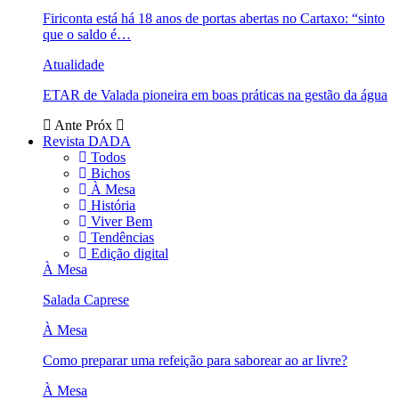
Firiconta está há 18 anos de portas abertas no Cartaxo: “sinto
que o saldo é…
Atualidade
ETAR de Valada pioneira em boas práticas na gestão da água
Ante
Próx
Revista DADA
Todos
Bichos
À Mesa
História
Viver Bem
Tendências
Edição digital
À Mesa
Salada Caprese
À Mesa
Como preparar uma refeição para saborear ao ar livre?
À Mesa