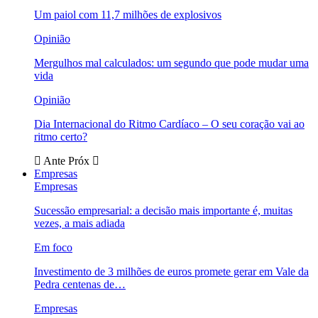
Um paiol com 11,7 milhões de explosivos
Opinião
Mergulhos mal calculados: um segundo que pode mudar uma
vida
Opinião
Dia Internacional do Ritmo Cardíaco – O seu coração vai ao
ritmo certo?
Ante
Próx
Empresas
Empresas
Sucessão empresarial: a decisão mais importante é, muitas
vezes, a mais adiada
Em foco
Investimento de 3 milhões de euros promete gerar em Vale da
Pedra centenas de…
Empresas