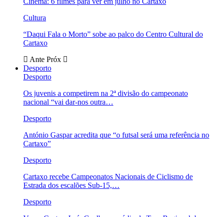
Cinema: 6 filmes para ver em julho no Cartaxo
Cultura
“Daqui Fala o Morto” sobe ao palco do Centro Cultural do
Cartaxo
Ante
Próx
Desporto
Desporto
Os juvenis a competirem na 2ª divisão do campeonato
nacional “vai dar-nos outra…
Desporto
António Gaspar acredita que “o futsal será uma referência no
Cartaxo”
Desporto
Cartaxo recebe Campeonatos Nacionais de Ciclismo de
Estrada dos escalões Sub-15,…
Desporto