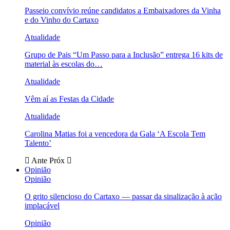
Passeio convívio reúne candidatos a Embaixadores da Vinha
e do Vinho do Cartaxo
Atualidade
Grupo de Pais “Um Passo para a Inclusão” entrega 16 kits de
material às escolas do…
Atualidade
Vêm aí as Festas da Cidade
Atualidade
Carolina Matias foi a vencedora da Gala ‘A Escola Tem
Talento’
Ante
Próx
Opinião
Opinião
O grito silencioso do Cartaxo — passar da sinalização à ação
implacável
Opinião