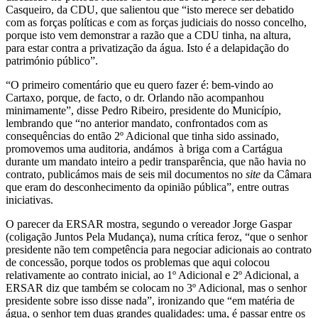
Casqueiro, da CDU, que salientou que “isto merece ser debatido
com as forças políticas e com as forças judiciais do nosso concelho,
porque isto vem demonstrar a razão que a CDU tinha, na altura,
para estar contra a privatização da água. Isto é a delapidação do
património público”.
“O primeiro comentário que eu quero fazer é: bem-vindo ao
Cartaxo, porque, de facto, o dr. Orlando não acompanhou
minimamente”, disse Pedro Ribeiro, presidente do Município,
lembrando que “no anterior mandato, confrontados com as
consequências do então 2º Adicional que tinha sido assinado,
promovemos uma auditoria, andámos à briga com a Cartágua
durante um mandato inteiro a pedir transparência, que não havia no
contrato, publicámos mais de seis mil documentos no
site
da Câmara
que eram do desconhecimento da opinião pública”, entre outras
iniciativas.
O parecer da ERSAR mostra, segundo o vereador Jorge Gaspar
(coligação Juntos Pela Mudança), numa crítica feroz, “que o senhor
presidente não tem competência para negociar adicionais ao contrato
de concessão, porque todos os problemas que aqui colocou
relativamente ao contrato inicial, ao 1º Adicional e 2º Adicional, a
ERSAR diz que também se colocam no 3º Adicional, mas o senhor
presidente sobre isso disse nada”, ironizando que “em matéria de
água, o senhor tem duas grandes qualidades: uma, é passar entre os