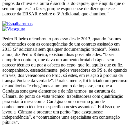
pingos da chuva e a outra é sacudi-la do capote, que é aquilo que o
senhor aqui está a fazer, porque esqueceu-se de dizer que este
parecer da ERSAR é sobre o 3º Adicional, que chumbou”.
Pedro Ribeiro relembrou o processo desde 2013, quando “somos
confrontados com as consequências de um contrato assinado em
2013 (2º adicional) sem qualquer documentação técnica”. Nessa
altura, diz Pedro Ribeiro, existiam duas possibilidades: “fazer
cumprir o contrato, que dava um aumento brutal da água sem
parecer técnico ou por a cabeça no cepo, que foi aquilo que eu fiz,
acompanhado, essencialmente, pelos vereadores do PS e, de quando
em vez, dos vereadores do PSD, só estes, em relação à procura da
transparência e da verdade”. Paralelamente, foi iniciado um percurso
de auditorias “e chegámos a um ponto de impasse, em que a
Cartágua sonegava elementos e de não termos, na estrutura da
Câmara, do ponto de vista técnico, trabalhadores com qualificação
para estar à mesa com a Cartágua com o mesmo grau de
conhecimento técnico e específico nestes assuntos”. Foi isso que
levou a Câmara a procurar um perito “que assegurasse
independência”, e “contratámos uma especialista em contratação
pública”.