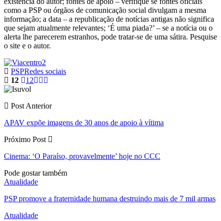
existência do autor; fontes de apoio – verifique se fontes oficiais
como a PSP ou órgãos de comunicação social divulgam a mesma
informação; a data – a republicação de notícias antigas não significa
que sejam atualmente relevantes; ‘É uma piada?’ – se a notícia ou o
alerta lhe parecerem estranhos, pode tratar-se de uma sátira. Pesquise
o site e o autor.
PSP
Redes sociais
12
12
Post Anterior
APAV expõe imagens de 30 anos de apoio à vítima
Próximo Post
Cinema: ‘O Paraíso, provavelmente’ hoje no CCC
Pode gostar também
Atualidade
PSP promove a fraternidade humana destruindo mais de 7 mil armas
Atualidade