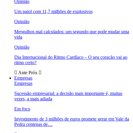
Opinião
Um paiol com 11,7 milhões de explosivos
Opinião
Mergulhos mal calculados: um segundo que pode mudar uma
vida
Opinião
Dia Internacional do Ritmo Cardíaco – O seu coração vai ao
ritmo certo?
Ante
Próx
Empresas
Empresas
Sucessão empresarial: a decisão mais importante é, muitas
vezes, a mais adiada
Em foco
Investimento de 3 milhões de euros promete gerar em Vale da
Pedra centenas de…