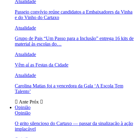
Atualidade
Passeio convívio reúne candidatos a Embaixadores da Vinha
e do Vinho do Cartaxo
Atualidade
Grupo de Pais “Um Passo para a Inclusão” entrega 16 kits de
material às escolas do…
Atualidade
Vêm aí as Festas da Cidade
Atualidade
Carolina Matias foi a vencedora da Gala ‘A Escola Tem
Talento’
Ante
Próx
Opinião
Opinião
O grito silencioso do Cartaxo — passar da sinalização à ação
implacável