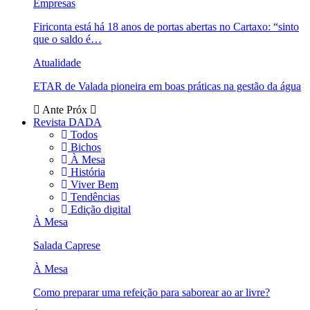
Empresas
Firiconta está há 18 anos de portas abertas no Cartaxo: “sinto
que o saldo é…
Atualidade
ETAR de Valada pioneira em boas práticas na gestão da água
Ante
Próx
Revista DADA
Todos
Bichos
À Mesa
História
Viver Bem
Tendências
Edição digital
À Mesa
Salada Caprese
À Mesa
Como preparar uma refeição para saborear ao ar livre?