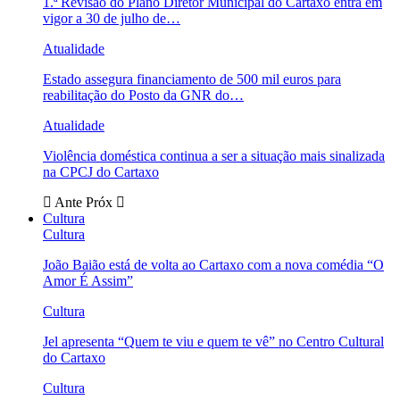
1.ª Revisão do Plano Diretor Municipal do Cartaxo entra em
vigor a 30 de julho de…
Atualidade
Estado assegura financiamento de 500 mil euros para
reabilitação do Posto da GNR do…
Atualidade
Violência doméstica continua a ser a situação mais sinalizada
na CPCJ do Cartaxo
Ante
Próx
Cultura
Cultura
João Baião está de volta ao Cartaxo com a nova comédia “O
Amor É Assim”
Cultura
Jel apresenta “Quem te viu e quem te vê” no Centro Cultural
do Cartaxo
Cultura