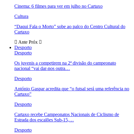
Cinema: 6 filmes para ver em julho no Cartaxo
Cultura
“Daqui Fala o Morto” sobe ao palco do Centro Cultural do
Cartaxo
Ante
Próx
Desporto
Desporto
Os juvenis a competirem na 2ª divisão do campeonato
nacional “vai dar-nos outra…
Desporto
António Gaspar acredita que “o futsal será uma referência no
Cartaxo”
Desporto
Cartaxo recebe Campeonatos Nacionais de Ciclismo de
Estrada dos escalões Sub-15,…
Desporto