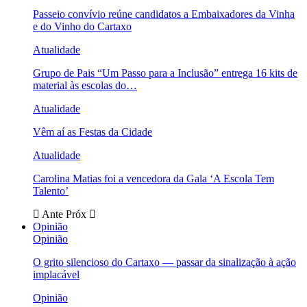
Passeio convívio reúne candidatos a Embaixadores da Vinha
e do Vinho do Cartaxo
Atualidade
Grupo de Pais “Um Passo para a Inclusão” entrega 16 kits de
material às escolas do…
Atualidade
Vêm aí as Festas da Cidade
Atualidade
Carolina Matias foi a vencedora da Gala ‘A Escola Tem
Talento’
Ante
Próx
Opinião
Opinião
O grito silencioso do Cartaxo — passar da sinalização à ação
implacável
Opinião