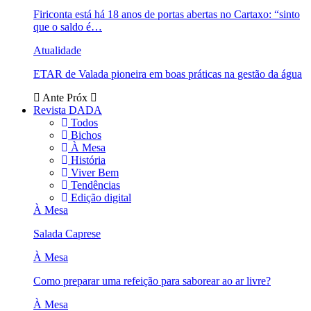
Firiconta está há 18 anos de portas abertas no Cartaxo: “sinto
que o saldo é…
Atualidade
ETAR de Valada pioneira em boas práticas na gestão da água
Ante
Próx
Revista DADA
Todos
Bichos
À Mesa
História
Viver Bem
Tendências
Edição digital
À Mesa
Salada Caprese
À Mesa
Como preparar uma refeição para saborear ao ar livre?
À Mesa