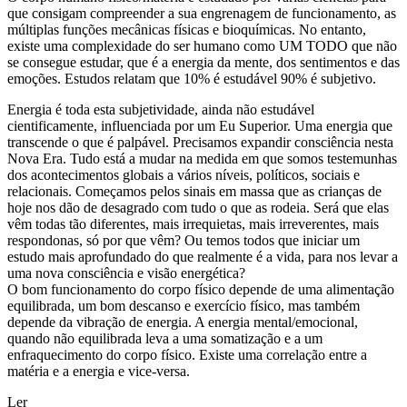
que consigam compreender a sua engrenagem de funcionamento, as
múltiplas funções mecânicas físicas e bioquímicas. No entanto,
existe uma complexidade do ser humano como UM TODO que não
se consegue estudar, que é a energia da mente, dos sentimentos e das
emoções. Estudos relatam que 10% é estudável 90% é subjetivo.
Energia é toda esta subjetividade, ainda não estudável
cientificamente, influenciada por um Eu Superior. Uma energia que
transcende o que é palpável. Precisamos expandir consciência nesta
Nova Era. Tudo está a mudar na medida em que somos testemunhas
dos acontecimentos globais a vários níveis, políticos, sociais e
relacionais. Começamos pelos sinais em massa que as crianças de
hoje nos dão de desagrado com tudo o que as rodeia. Será que elas
vêm todas tão diferentes, mais irrequietas, mais irreverentes, mais
respondonas, só por que vêm? Ou temos todos que iniciar um
estudo mais aprofundado do que realmente é a vida, para nos levar a
uma nova consciência e visão energética?
O bom funcionamento do corpo físico depende de uma alimentação
equilibrada, um bom descanso e exercício físico, mas também
depende da vibração de energia. A energia mental/emocional,
quando não equilibrada leva a uma somatização e a um
enfraquecimento do corpo físico. Existe uma correlação entre a
matéria e a energia e vice-versa.
Ler