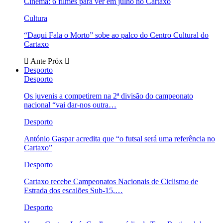
Cinema: 6 filmes para ver em julho no Cartaxo
Cultura
“Daqui Fala o Morto” sobe ao palco do Centro Cultural do
Cartaxo
Ante
Próx
Desporto
Desporto
Os juvenis a competirem na 2ª divisão do campeonato
nacional “vai dar-nos outra…
Desporto
António Gaspar acredita que “o futsal será uma referência no
Cartaxo”
Desporto
Cartaxo recebe Campeonatos Nacionais de Ciclismo de
Estrada dos escalões Sub-15,…
Desporto