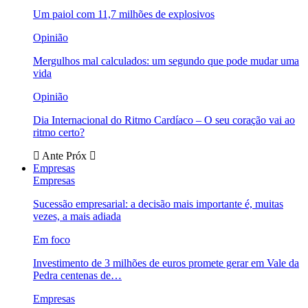
Um paiol com 11,7 milhões de explosivos
Opinião
Mergulhos mal calculados: um segundo que pode mudar uma
vida
Opinião
Dia Internacional do Ritmo Cardíaco – O seu coração vai ao
ritmo certo?
Ante
Próx
Empresas
Empresas
Sucessão empresarial: a decisão mais importante é, muitas
vezes, a mais adiada
Em foco
Investimento de 3 milhões de euros promete gerar em Vale da
Pedra centenas de…
Empresas