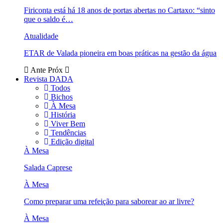
Firiconta está há 18 anos de portas abertas no Cartaxo: “sinto
que o saldo é…
Atualidade
ETAR de Valada pioneira em boas práticas na gestão da água
Ante
Próx
Revista DADA
Todos
Bichos
À Mesa
História
Viver Bem
Tendências
Edição digital
À Mesa
Salada Caprese
À Mesa
Como preparar uma refeição para saborear ao ar livre?
À Mesa