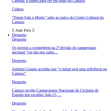
Cinema: 6 filmes para ver em julho no Cartaxo
Cultura
“Daqui Fala o Morto” sobe ao palco do Centro Cultural do
Cartaxo
Ante
Próx
Desporto
Desporto
Os juvenis a competirem na 2ª divisão do campeonato
nacional “vai dar-nos outra…
Desporto
António Gaspar acredita que “o futsal será uma referência no
Cartaxo”
Desporto
Cartaxo recebe Campeonatos Nacionais de Ciclismo de
Estrada dos escalões Sub-15,…
Desporto