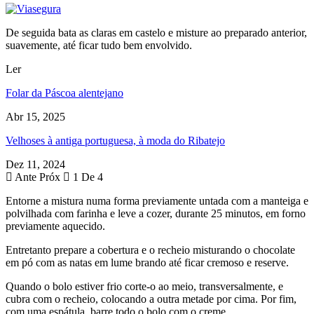
De seguida bata as claras em castelo e misture ao preparado anterior,
suavemente, até ficar tudo bem envolvido.
Ler
Folar da Páscoa alentejano
Abr 15, 2025
Velhoses à antiga portuguesa, à moda do Ribatejo
Dez 11, 2024
Ante
Próx
1 De 4
Entorne a mistura numa forma previamente untada com a manteiga e
polvilhada com farinha e leve a cozer, durante 25 minutos, em forno
previamente aquecido.
Entretanto prepare a cobertura e o recheio misturando o chocolate
em pó com as natas em lume brando até ficar cremoso e reserve.
Quando o bolo estiver frio corte-o ao meio, transversalmente, e
cubra com o recheio, colocando a outra metade por cima. Por fim,
com uma espátula, barre todo o bolo com o creme.