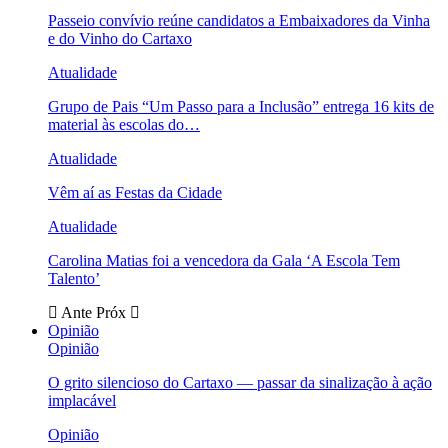
Passeio convívio reúne candidatos a Embaixadores da Vinha
e do Vinho do Cartaxo
Atualidade
Grupo de Pais “Um Passo para a Inclusão” entrega 16 kits de
material às escolas do…
Atualidade
Vêm aí as Festas da Cidade
Atualidade
Carolina Matias foi a vencedora da Gala ‘A Escola Tem
Talento’
Ante
Próx
Opinião
Opinião
O grito silencioso do Cartaxo — passar da sinalização à ação
implacável
Opinião