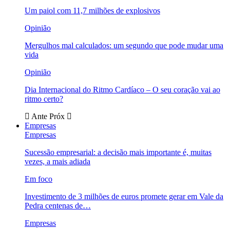
Um paiol com 11,7 milhões de explosivos
Opinião
Mergulhos mal calculados: um segundo que pode mudar uma
vida
Opinião
Dia Internacional do Ritmo Cardíaco – O seu coração vai ao
ritmo certo?
Ante
Próx
Empresas
Empresas
Sucessão empresarial: a decisão mais importante é, muitas
vezes, a mais adiada
Em foco
Investimento de 3 milhões de euros promete gerar em Vale da
Pedra centenas de…
Empresas