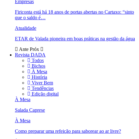
Empresas
Firiconta está há 18 anos de portas abertas no Cartaxo: “sinto
que o saldo é…
Atualidade
ETAR de Valada pioneira em boas práticas na gestão da água
Ante
Próx
Revista DADA
Todos
Bichos
À Mesa
História
Viver Bem
Tendências
Edição digital
À Mesa
Salada Caprese
À Mesa
Como preparar uma refeição para saborear ao ar livre?