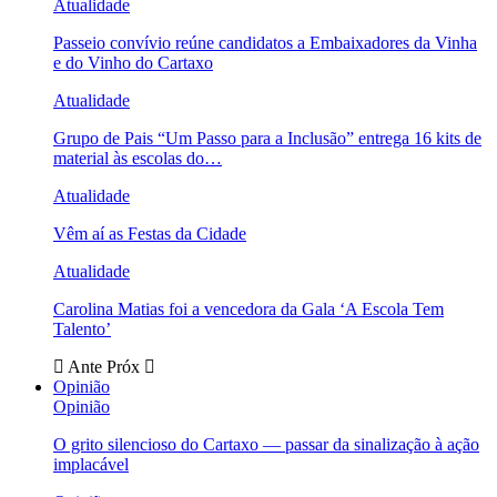
Atualidade
Passeio convívio reúne candidatos a Embaixadores da Vinha
e do Vinho do Cartaxo
Atualidade
Grupo de Pais “Um Passo para a Inclusão” entrega 16 kits de
material às escolas do…
Atualidade
Vêm aí as Festas da Cidade
Atualidade
Carolina Matias foi a vencedora da Gala ‘A Escola Tem
Talento’
Ante
Próx
Opinião
Opinião
O grito silencioso do Cartaxo — passar da sinalização à ação
implacável