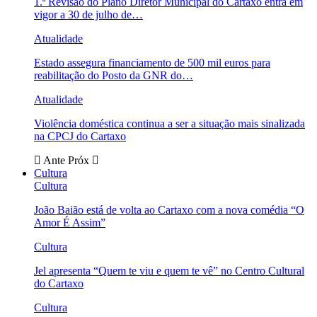
1.ª Revisão do Plano Diretor Municipal do Cartaxo entra em
vigor a 30 de julho de…
Atualidade
Estado assegura financiamento de 500 mil euros para
reabilitação do Posto da GNR do…
Atualidade
Violência doméstica continua a ser a situação mais sinalizada
na CPCJ do Cartaxo
Ante
Próx
Cultura
Cultura
João Baião está de volta ao Cartaxo com a nova comédia “O
Amor É Assim”
Cultura
Jel apresenta “Quem te viu e quem te vê” no Centro Cultural
do Cartaxo
Cultura