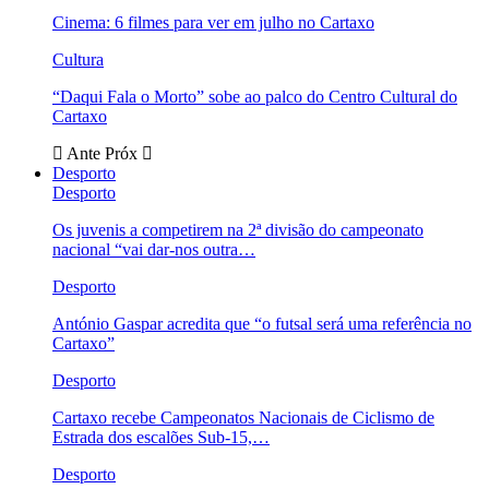
Cinema: 6 filmes para ver em julho no Cartaxo
Cultura
“Daqui Fala o Morto” sobe ao palco do Centro Cultural do
Cartaxo
Ante
Próx
Desporto
Desporto
Os juvenis a competirem na 2ª divisão do campeonato
nacional “vai dar-nos outra…
Desporto
António Gaspar acredita que “o futsal será uma referência no
Cartaxo”
Desporto
Cartaxo recebe Campeonatos Nacionais de Ciclismo de
Estrada dos escalões Sub-15,…
Desporto