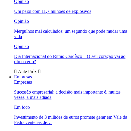
Opinião
Um paiol com 11,7 milhões de explosivos
Opinião
Mergulhos mal calculados: um segundo que pode mudar uma
vida
Opinião
Dia Internacional do Ritmo Cardíaco – O seu coração vai ao
ritmo certo?
Ante
Próx
Empresas
Empresas
Sucessão empresarial: a decisão mais importante é, muitas
vezes, a mais adiada
Em foco
Investimento de 3 milhões de euros promete gerar em Vale da
Pedra centenas de…