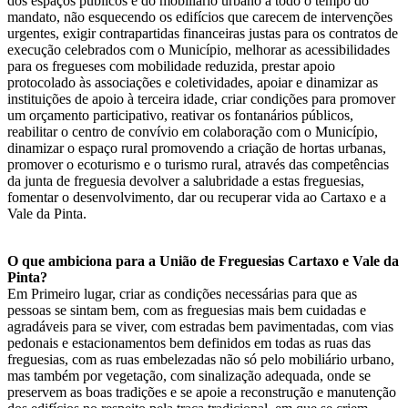
dos espaços públicos e do mobiliário urbano a todo o tempo do
mandato, não esquecendo os edifícios que carecem de intervenções
urgentes, exigir contrapartidas financeiras justas para os contratos de
execução celebrados com o Município, melhorar as acessibilidades
para os fregueses com mobilidade reduzida, prestar apoio
protocolado às associações e coletividades, apoiar e dinamizar as
instituições de apoio à terceira idade, criar condições para promover
um orçamento participativo, reativar os fontanários públicos,
reabilitar o centro de convívio em colaboração com o Município,
dinamizar o espaço rural promovendo a criação de hortas urbanas,
promover o ecoturismo e o turismo rural, através das competências
da junta de freguesia devolver a salubridade a estas freguesias,
fomentar o desenvolvimento, dar ou recuperar vida ao Cartaxo e a
Vale da Pinta.
O que ambiciona para a União de Freguesias Cartaxo e Vale da
Pinta?
Em Primeiro lugar, criar as condições necessárias para que as
pessoas se sintam bem, com as freguesias mais bem cuidadas e
agradáveis para se viver, com estradas bem pavimentadas, com vias
pedonais e estacionamentos bem definidos em todas as ruas das
freguesias, com as ruas embelezadas não só pelo mobiliário urbano,
mas também por vegetação, com sinalização adequada, onde se
preservem as boas tradições e se apoie a reconstrução e manutenção