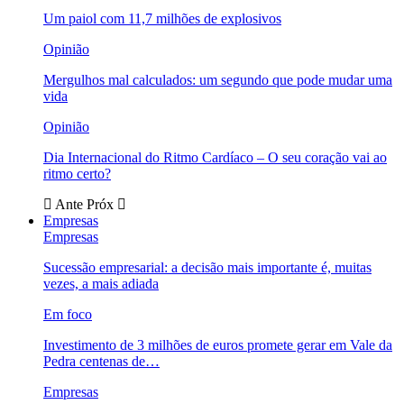
Um paiol com 11,7 milhões de explosivos
Opinião
Mergulhos mal calculados: um segundo que pode mudar uma
vida
Opinião
Dia Internacional do Ritmo Cardíaco – O seu coração vai ao
ritmo certo?
Ante
Próx
Empresas
Empresas
Sucessão empresarial: a decisão mais importante é, muitas
vezes, a mais adiada
Em foco
Investimento de 3 milhões de euros promete gerar em Vale da
Pedra centenas de…
Empresas