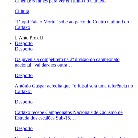
Cinema: 6 filmes para ver em julho no Cartaxo
Cultura
“Daqui Fala o Morto” sobe ao palco do Centro Cultural do
Cartaxo
Ante
Próx
Desporto
Desporto
Os juvenis a competirem na 2ª divisão do campeonato
nacional “vai dar-nos outra…
Desporto
António Gaspar acredita que “o futsal será uma referência no
Cartaxo”
Desporto
Cartaxo recebe Campeonatos Nacionais de Ciclismo de
Estrada dos escalões Sub-15,…
Desporto