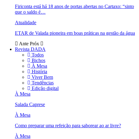
Firiconta está há 18 anos de portas abertas no Cartaxo: “sinto
que o saldo é…
Atualidade
ETAR de Valada pioneira em boas práticas na gestão da água
Ante
Próx
Revista DADA
Todos
Bichos
À Mesa
História
Viver Bem
Tendências
Edição digital
À Mesa
Salada Caprese
À Mesa
Como preparar uma refeição para saborear ao ar livre?
À Mesa