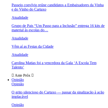
Passeio convívio reúne candidatos a Embaixadores da Vinha
e do Vinho do Cartaxo
Atualidade
Grupo de Pais “Um Passo para a Inclusão” entrega 16 kits de
material às escolas do…
Atualidade
Vêm aí as Festas da Cidade
Atualidade
Carolina Matias foi a vencedora da Gala ‘A Escola Tem
Talento’
Ante
Próx
Opinião
Opinião
O grito silencioso do Cartaxo — passar da sinalização à ação
implacável
Opinião