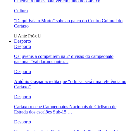
Cinema: 6 filmes para ver em julho no Cartaxo
Cultura
“Daqui Fala o Morto” sobe ao palco do Centro Cultural do
Cartaxo
Ante
Próx
Desporto
Desporto
Os juvenis a competirem na 2ª divisão do campeonato
nacional “vai dar-nos outra…
Desporto
António Gaspar acredita que “o futsal será uma referência no
Cartaxo”
Desporto
Cartaxo recebe Campeonatos Nacionais de Ciclismo de
Estrada dos escalões Sub-15,…
Desporto