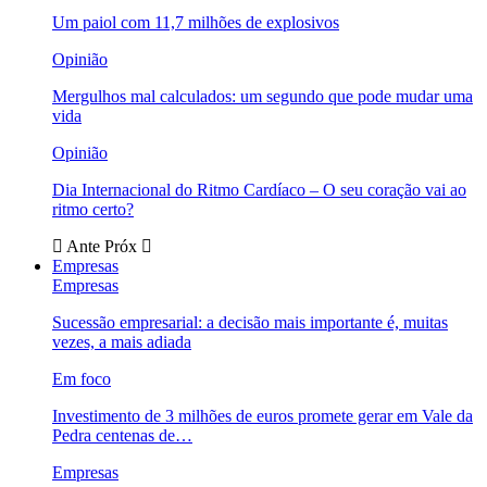
Um paiol com 11,7 milhões de explosivos
Opinião
Mergulhos mal calculados: um segundo que pode mudar uma
vida
Opinião
Dia Internacional do Ritmo Cardíaco – O seu coração vai ao
ritmo certo?
Ante
Próx
Empresas
Empresas
Sucessão empresarial: a decisão mais importante é, muitas
vezes, a mais adiada
Em foco
Investimento de 3 milhões de euros promete gerar em Vale da
Pedra centenas de…
Empresas