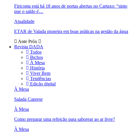
Firiconta está há 18 anos de portas abertas no Cartaxo: “sinto
que o saldo é…
Atualidade
ETAR de Valada pioneira em boas práticas na gestão da água
Ante
Próx
Revista DADA
Todos
Bichos
À Mesa
História
Viver Bem
Tendências
Edição digital
À Mesa
Salada Caprese
À Mesa
Como preparar uma refeição para saborear ao ar livre?
À Mesa