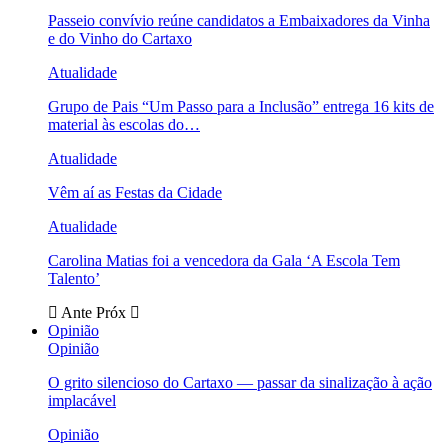
Passeio convívio reúne candidatos a Embaixadores da Vinha
e do Vinho do Cartaxo
Atualidade
Grupo de Pais “Um Passo para a Inclusão” entrega 16 kits de
material às escolas do…
Atualidade
Vêm aí as Festas da Cidade
Atualidade
Carolina Matias foi a vencedora da Gala ‘A Escola Tem
Talento’
Ante
Próx
Opinião
Opinião
O grito silencioso do Cartaxo — passar da sinalização à ação
implacável
Opinião