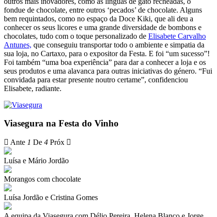
outros mais inovadores, como as línguas de gato recheadas, o
fondue de chocolate, entre outros ‘pecados’ de chocolate. Alguns
bem requintados, como no espaço da Doce Kiki, que ali deu a
conhecer os seus licores e uma grande diversidade de bombons e
chocolates, tudo com o toque personalizado de
Elisabete Carvalho
Antunes,
que conseguiu transportar todo o ambiente e simpatia da
sua loja, no Cartaxo, para o expositor da Festa. E foi “um sucesso”!
Foi também “uma boa experiência” para dar a conhecer a loja e os
seus produtos e uma alavanca para outras iniciativas do género. “Fui
convidada para estar presente noutro certame”, confidenciou
Elisabete, radiante.
Viasegura na Festa do Vinho
Ante
1
De
4
Próx
Luísa e Mário Jordão
Morangos com chocolate
Luísa Jordão e Cristina Gomes
A equipa da Viasegura com Délio Pereira, Helena Blanco e Jorge