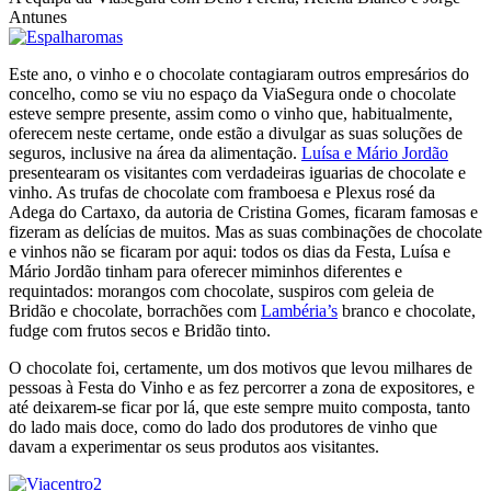
Antunes
Este ano, o vinho e o chocolate contagiaram outros empresários do
concelho, como se viu no espaço da ViaSegura onde o chocolate
esteve sempre presente, assim como o vinho que, habitualmente,
oferecem neste certame, onde estão a divulgar as suas soluções de
seguros, inclusive na área da alimentação.
Luísa e Mário Jordão
presentearam os visitantes com verdadeiras iguarias de chocolate e
vinho. As trufas de chocolate com framboesa e Plexus rosé da
Adega do Cartaxo, da autoria de Cristina Gomes, ficaram famosas e
fizeram as delícias de muitos. Mas as suas combinações de chocolate
e vinhos não se ficaram por aqui: todos os dias da Festa, Luísa e
Mário Jordão tinham para oferecer miminhos diferentes e
requintados: morangos com chocolate, suspiros com geleia de
Bridão e chocolate, borrachões com
Lambéria’s
branco e chocolate,
fudge com frutos secos e Bridão tinto.
O chocolate foi, certamente, um dos motivos que levou milhares de
pessoas à Festa do Vinho e as fez percorrer a zona de expositores, e
até deixarem-se ficar por lá, que este sempre muito composta, tanto
do lado mais doce, como do lado dos produtores de vinho que
davam a experimentar os seus produtos aos visitantes.