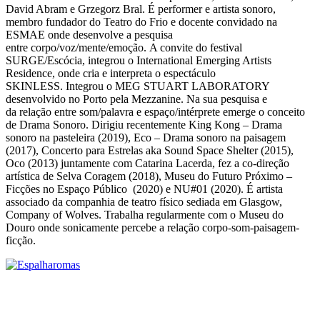
David Abram e Grzegorz Bral. É performer e artista sonoro,
membro fundador do Teatro do Frio e docente convidado na
ESMAE onde desenvolve a pesquisa
entre corpo/voz/mente/emoção. A convite do festival
SURGE/Escócia, integrou o International Emerging Artists
Residence, onde cria e interpreta o espectáculo
SKINLESS. Integrou o MEG STUART LABORATORY
desenvolvido no Porto pela Mezzanine. Na sua pesquisa e
da relação entre som/palavra e espaço/intérprete emerge o conceito
de Drama Sonoro. Dirigiu recentemente King Kong – Drama
sonoro na pasteleira (2019), Eco – Drama sonoro na paisagem
(2017), Concerto para Estrelas aka Sound Space Shelter (2015),
Oco (2013) juntamente com Catarina Lacerda, fez a co-direção
artística de Selva Coragem (2018), Museu do Futuro Próximo –
Ficções no Espaço Público (2020) e NU#01 (2020). É artista
associado da companhia de teatro físico sediada em Glasgow,
Company of Wolves. Trabalha regularmente com o Museu do
Douro onde sonicamente percebe a relação corpo-som-paisagem-
ficção.