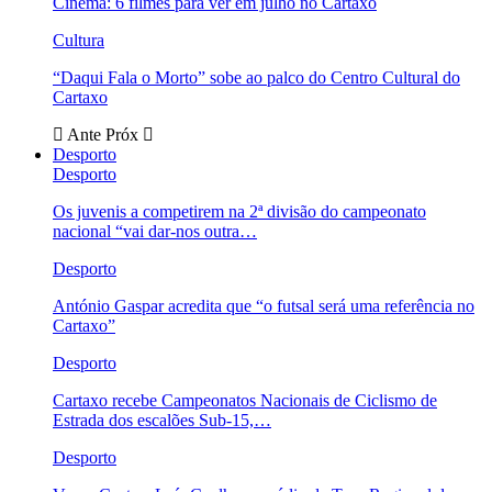
Cinema: 6 filmes para ver em julho no Cartaxo
Cultura
“Daqui Fala o Morto” sobe ao palco do Centro Cultural do
Cartaxo
Ante
Próx
Desporto
Desporto
Os juvenis a competirem na 2ª divisão do campeonato
nacional “vai dar-nos outra…
Desporto
António Gaspar acredita que “o futsal será uma referência no
Cartaxo”
Desporto
Cartaxo recebe Campeonatos Nacionais de Ciclismo de
Estrada dos escalões Sub-15,…
Desporto