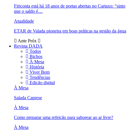
Firiconta está há 18 anos de portas abertas no Cartaxo: “sinto
que o saldo é…
Atualidade
ETAR de Valada pioneira em boas práticas na gestão da água
Ante
Próx
Revista DADA
Todos
Bichos
À Mesa
História
Viver Bem
Tendências
Edição digital
À Mesa
Salada Caprese
À Mesa
Como preparar uma refeição para saborear ao ar livre?
À Mesa