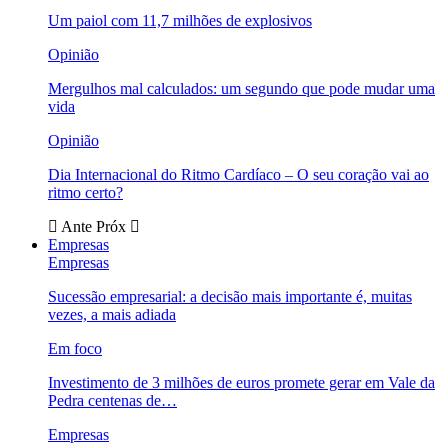
Um paiol com 11,7 milhões de explosivos
Opinião
Mergulhos mal calculados: um segundo que pode mudar uma
vida
Opinião
Dia Internacional do Ritmo Cardíaco – O seu coração vai ao
ritmo certo?
Ante
Próx
Empresas
Empresas
Sucessão empresarial: a decisão mais importante é, muitas
vezes, a mais adiada
Em foco
Investimento de 3 milhões de euros promete gerar em Vale da
Pedra centenas de…
Empresas