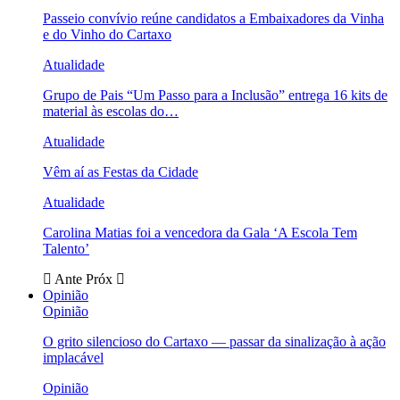
Passeio convívio reúne candidatos a Embaixadores da Vinha
e do Vinho do Cartaxo
Atualidade
Grupo de Pais “Um Passo para a Inclusão” entrega 16 kits de
material às escolas do…
Atualidade
Vêm aí as Festas da Cidade
Atualidade
Carolina Matias foi a vencedora da Gala ‘A Escola Tem
Talento’
Ante
Próx
Opinião
Opinião
O grito silencioso do Cartaxo — passar da sinalização à ação
implacável
Opinião