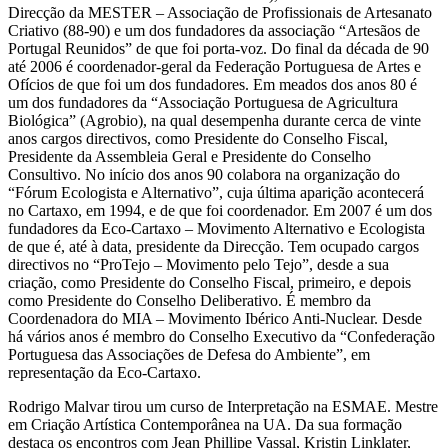
Direcção da MESTER – Associação de Profissionais de Artesanato
Criativo (88-90) e um dos fundadores da associação “Artesãos de
Portugal Reunidos” de que foi porta-voz. Do final da década de 90
até 2006 é coordenador-geral da Federação Portuguesa de Artes e
Ofícios de que foi um dos fundadores. Em meados dos anos 80 é
um dos fundadores da “Associação Portuguesa de Agricultura
Biológica” (Agrobio), na qual desempenha durante cerca de vinte
anos cargos directivos, como Presidente do Conselho Fiscal,
Presidente da Assembleia Geral e Presidente do Conselho
Consultivo. No início dos anos 90 colabora na organização do
“Fórum Ecologista e Alternativo”, cuja última aparição acontecerá
no Cartaxo, em 1994, e de que foi coordenador. Em 2007 é um dos
fundadores da Eco-Cartaxo – Movimento Alternativo e Ecologista
de que é, até à data, presidente da Direcção. Tem ocupado cargos
directivos no “ProTejo – Movimento pelo Tejo”, desde a sua
criação, como Presidente do Conselho Fiscal, primeiro, e depois
como Presidente do Conselho Deliberativo. É membro da
Coordenadora do MIA – Movimento Ibérico Anti-Nuclear. Desde
há vários anos é membro do Conselho Executivo da “Confederação
Portuguesa das Associações de Defesa do Ambiente”, em
representação da Eco-Cartaxo.
Rodrigo Malvar tirou um curso de Interpretação na ESMAE. Mestre
em Criação Artística Contemporânea na UA. Da sua formação
destaca os encontros com Jean Phillipe Vassal, Kristin Linklater,