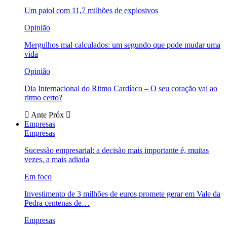
Um paiol com 11,7 milhões de explosivos
Opinião
Mergulhos mal calculados: um segundo que pode mudar uma
vida
Opinião
Dia Internacional do Ritmo Cardíaco – O seu coração vai ao
ritmo certo?
Ante
Próx
Empresas
Empresas
Sucessão empresarial: a decisão mais importante é, muitas
vezes, a mais adiada
Em foco
Investimento de 3 milhões de euros promete gerar em Vale da
Pedra centenas de…
Empresas