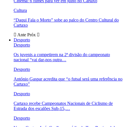
Cinema: 6 filmes para ver em julho no Cartaxo
Cultura
“Daqui Fala o Morto” sobe ao palco do Centro Cultural do
Cartaxo
Ante
Próx
Desporto
Desporto
Os juvenis a competirem na 2ª divisão do campeonato
nacional “vai dar-nos outra…
Desporto
António Gaspar acredita que “o futsal será uma referência no
Cartaxo”
Desporto
Cartaxo recebe Campeonatos Nacionais de Ciclismo de
Estrada dos escalões Sub-15,…
Desporto