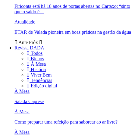
Firiconta está há 18 anos de portas abertas no Cartaxo: “sinto
que o saldo é…
Atualidade
ETAR de Valada pioneira em boas práticas na gestão da água
Ante
Próx
Revista DADA
Todos
Bichos
À Mesa
História
Viver Bem
Tendências
Edição digital
À Mesa
Salada Caprese
À Mesa
Como preparar uma refeição para saborear ao ar livre?
À Mesa