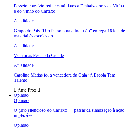
Passeio convívio reúne candidatos a Embaixadores da Vinha
e do Vinho do Cartaxo
Atualidade
Grupo de Pais “Um Passo para a Inclusão” entrega 16 kits de
material às escolas do…
Atualidade
Vêm aí as Festas da Cidade
Atualidade
Carolina Matias foi a vencedora da Gala ‘A Escola Tem
Talento’
Ante
Próx
Opinião
Opinião
O grito silencioso do Cartaxo — passar da sinalização à ação
implacável
Opinião