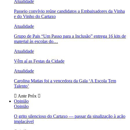
Atualidade
Passeio convívio reúne candidatos a Embaixadores da Vinha
e do Vinho do Cartaxo
Atualidade
Grupo de Pais “Um Passo para a Inclusão” entrega 16 kits de
material às escolas do…
Atualidade
Vêm aí as Festas da Cidade
Atualidade
Carolina Matias foi a vencedora da Gala ‘A Escola Tem
Talento’
Ante
Próx
Opinião
Opinião
O grito silencioso do Cartaxo — passar da sinalização à ação
implacável