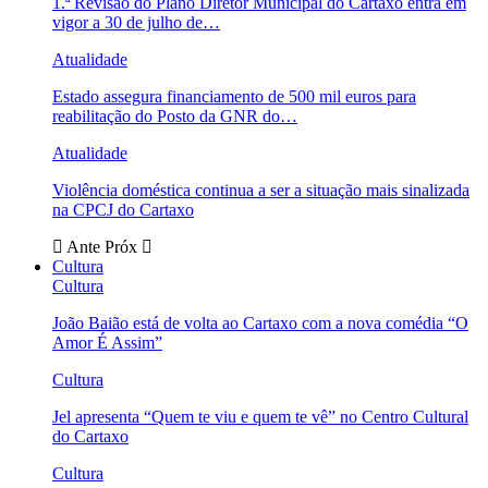
1.ª Revisão do Plano Diretor Municipal do Cartaxo entra em
vigor a 30 de julho de…
Atualidade
Estado assegura financiamento de 500 mil euros para
reabilitação do Posto da GNR do…
Atualidade
Violência doméstica continua a ser a situação mais sinalizada
na CPCJ do Cartaxo
Ante
Próx
Cultura
Cultura
João Baião está de volta ao Cartaxo com a nova comédia “O
Amor É Assim”
Cultura
Jel apresenta “Quem te viu e quem te vê” no Centro Cultural
do Cartaxo
Cultura