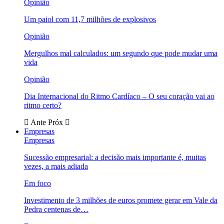
Opinião
Um paiol com 11,7 milhões de explosivos
Opinião
Mergulhos mal calculados: um segundo que pode mudar uma
vida
Opinião
Dia Internacional do Ritmo Cardíaco – O seu coração vai ao
ritmo certo?
Ante
Próx
Empresas
Empresas
Sucessão empresarial: a decisão mais importante é, muitas
vezes, a mais adiada
Em foco
Investimento de 3 milhões de euros promete gerar em Vale da
Pedra centenas de…