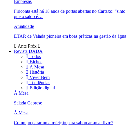
Empresas
Firiconta está há 18 anos de portas abertas no Cartaxo: “sinto
que o saldo é…
Atualidade
ETAR de Valada pioneira em boas práticas na gestão da água
Ante
Próx
Revista DADA
Todos
Bichos
À Mesa
História
Viver Bem
Tendências
Edição digital
À Mesa
Salada Caprese
À Mesa
Como preparar uma refeição para saborear ao ar livre?